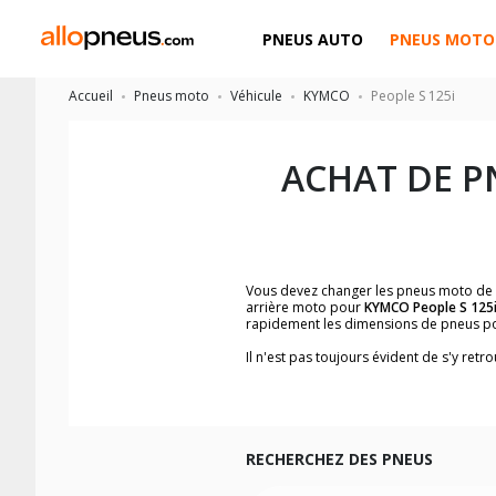
PNEUS AUTO
PNEUS MOTO
Accueil
Pneus moto
Véhicule
KYMCO
People S 125i
ACHAT DE P
Vous devez changer les pneus moto de
arrière moto pour
KYMCO People S 125
rapidement les dimensions de pneus p
Il n'est pas toujours évident de s'y re
trouverez facilement les dimensions 
Vous ne savez pas comment trouver les 
la moto ainsi que sur l'étiquette collée 
Vous trouverez les propositions pour l
facilement.
RECHERCHEZ DES PNEUS
Nous recommandons de toujours monter