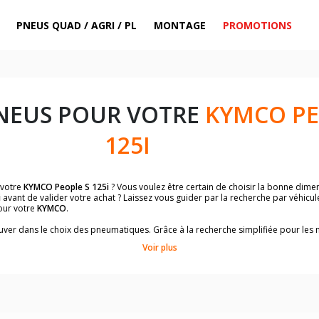
PNEUS QUAD / AGRI / PL
MONTAGE
PROMOTIONS
NEUS POUR VOTRE
KYMCO PE
125I
 votre
KYMCO People S 125i
? Vous voulez être certain de choisir la bonne dim
i
avant de valider votre achat ? Laissez vous guider par la recherche par véhicu
our votre
KYMCO
.
trouver dans le choix des pneumatiques. Grâce à la recherche simplifiée pour le
de pneus homologuées par
KYMCO People S 125i
.
Voir plus
dimensions de vos pneus ? Ces informations sont indiquées sur le flanc des p
sur la moto.
es pneus avant moto et les pneus arrière moto grâce à notre moteur de recherc
 des pneus moto avec les dimensions homologuées par le constructeur.