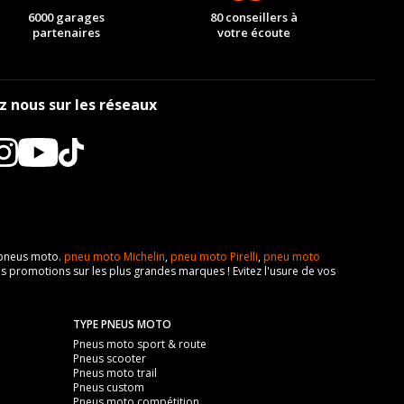
6000 garages
80 conseillers à
partenaires
votre écoute
z nous sur les réseaux
e pneus moto.
pneu moto Michelin
,
pneu moto Pirelli
,
pneu moto
s promotions sur les plus grandes marques ! Evitez l'usure de vos
TYPE PNEUS MOTO
Pneus moto sport & route
Pneus scooter
Pneus moto trail
Pneus custom
Pneus moto compétition