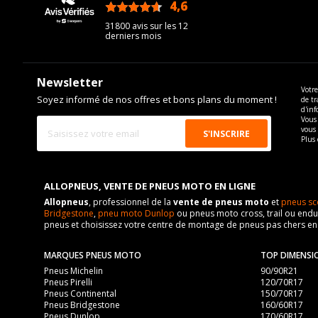
4,6
/5
31800 avis sur les 12
derniers mois
Newsletter
Votre
Soyez informé de nos offres et bons plans du moment !
de tr
d'inf
Vous 
vous
Plus 
ALLOPNEUS, VENTE DE PNEUS MOTO EN LIGNE
Allopneus
, professionnel de la
vente de pneus moto
et
pneus sc
Bridgestone
,
pneu moto Dunlop
ou pneus moto cross, trail ou endur
pneus et choisissez votre centre de montage de pneus pas chers e
MARQUES PNEUS MOTO
TOP DIMENSI
Pneus Michelin
90/90R21
Pneus Pirelli
120/70R17
Pneus Continental
150/70R17
Pneus Bridgestone
160/60R17
Pneus Dunlop
170/60R17