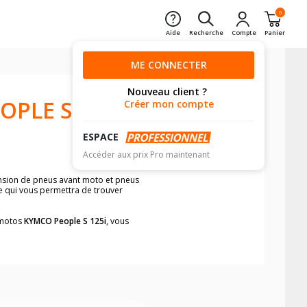
0
Aide
Recherche
Compte
Panier
ME CONNECTER
Nouveau client ?
OPLE S
Créer mon compte
ESPACE
Accéder aux prix Pro maintenant
ension de pneus avant moto et pneus
le qui vous permettra de trouver
s motos
KYMCO People S 125i
, vous
neumatiques, dans le carnet de bord de
he par véhicule, simplement et