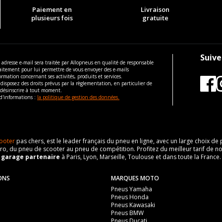
Paiement en
Livraison
plusieurs fois
gratuite
Suive
 adresse e-mail sera traitée par Allopneus en qualité de responsable
aitement pour lui permettre de vous envoyer des e-mails
ormation concernant ses activités, produits et services.
disposez des droits prévus par la règlementation, en particulier de
 désinscrire à tout moment.
d'informations :
la politique de gestion des données.
ooter
pas chers, est le leader français du pneu en ligne, avec un large choix d
o, du pneu de scooter au pneu de compétition. Profitez du meilleur tarif de no
n
garage partenaire
à Paris, Lyon, Marseille, Toulouse et dans toute la France.
ONS
MARQUES MOTO
Pneus Yamaha
Pneus Honda
Pneus Kawasaki
Pneus BMW
Pneus Ducati