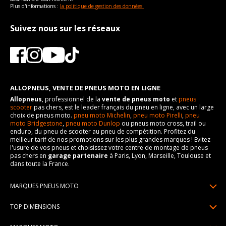
Plus d'informations :
la politique de gestion des données.
Suivez nous sur les réseaux
ALLOPNEUS, VENTE DE PNEUS MOTO EN LIGNE
Allopneus
, professionnel de la
vente de pneus moto
et
pneus
scooter
pas chers, est le leader français du pneu en ligne, avec un large
choix de pneus moto.
pneu moto Michelin
,
pneu moto Pirelli
,
pneu
moto Bridgestone
,
pneu moto Dunlop
ou pneus moto cross, trail ou
enduro, du pneu de scooter au pneu de compétition. Profitez du
meilleur tarif de nos promotions sur les plus grandes marques ! Evitez
l'usure de vos pneus et choisissez votre centre de montage de pneus
pas chers en
garage partenaire
à Paris, Lyon, Marseille, Toulouse et
dans toute la France.
MARQUES PNEUS MOTO
Pneus Michelin
TOP DIMENSIONS
Pneus Pirelli
90/90R21