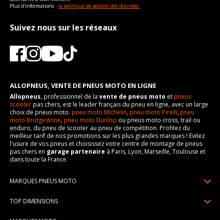
Plus d'informations :
la politique de gestion des données.
Suivez nous sur les réseaux
ALLOPNEUS, VENTE DE PNEUS MOTO EN LIGNE
Allopneus
, professionnel de la
vente de pneus moto
et
pneus
scooter
pas chers, est le leader français du pneu en ligne, avec un large
choix de pneus moto.
pneu moto Michelin
,
pneu moto Pirelli
,
pneu
moto Bridgestone
,
pneu moto Dunlop
ou pneus moto cross, trail ou
enduro, du pneu de scooter au pneu de compétition. Profitez du
meilleur tarif de nos promotions sur les plus grandes marques ! Evitez
l'usure de vos pneus et choisissez votre centre de montage de pneus
pas chers en
garage partenaire
à Paris, Lyon, Marseille, Toulouse et
dans toute la France.
MARQUES PNEUS MOTO
Pneus Michelin
TOP DIMENSIONS
Pneus Pirelli
90/90R21