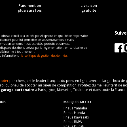
Paiement en
Livraison
plusieurs fois
gratuite
Suive
 adresse e-mail sera traitée par Allopneus en qualité de responsable
aitement pour lui permettre de vous envoyer des e-mails
ormation concernant ses activités, produits et services.
disposez des droits prévus par la règlementation, en particulier de
 désinscrire à tout moment.
d'informations :
la politique de gestion des données.
ooter
pas chers, est le leader français du pneu en ligne, avec un large choix d
o, du pneu de scooter au pneu de compétition. Profitez du meilleur tarif de no
n
garage partenaire
à Paris, Lyon, Marseille, Toulouse et dans toute la France.
ONS
MARQUES MOTO
Pneus Yamaha
Pneus Honda
Pneus Kawasaki
Pneus BMW
Pneus Ducati