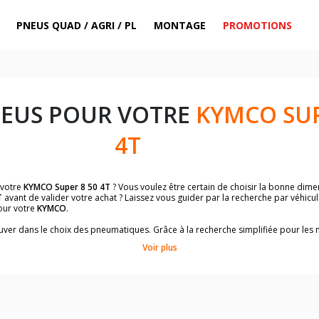
PNEUS QUAD / AGRI / PL
MONTAGE
PROMOTIONS
NEUS POUR VOTRE
KYMCO SUP
4T
 votre
KYMCO Super 8 50 4T
? Vous voulez être certain de choisir la bonne dim
T
avant de valider votre achat ? Laissez vous guider par la recherche par véhicu
our votre
KYMCO
.
trouver dans le choix des pneumatiques. Grâce à la recherche simplifiée pour le
de pneus homologuées par
KYMCO Super 8 50 4T
.
Voir plus
dimensions de vos pneus ? Ces informations sont indiquées sur le flanc des p
sur la moto.
es pneus avant moto et les pneus arrière moto grâce à notre moteur de recherc
 des pneus moto avec les dimensions homologuées par le constructeur.