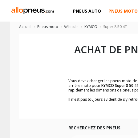
PNEUS AUTO
PNEUS MOTO
Accueil
Pneus moto
Véhicule
KYMCO
Super 8 50 4T
ACHAT DE P
Vous devez changer les pneus moto de
arrière moto pour
KYMCO Super 8 50 4
rapidement les dimensions de pneus p
Il n'est pas toujours évident de s'y re
trouverez facilement les dimensions 
Vous ne savez pas comment trouver les 
la moto ainsi que sur l'étiquette collée 
Vous trouverez les propositions pour l
facilement.
RECHERCHEZ DES PNEUS
Nous recommandons de toujours monter