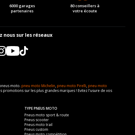
6000 garages
80 conseillers à
partenaires
votre écoute
z nous sur les réseaux
e pneus moto.
pneu moto Michelin
,
pneu moto Pirelli
,
pneu moto
s promotions sur les plus grandes marques ! Evitez l'usure de vos
TYPE PNEUS MOTO
Pneus moto sport & route
Pneus scooter
Pneus moto trail
Pneus custom
Pneus moto compétition