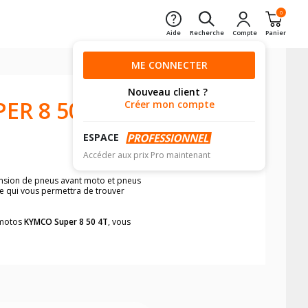
0
Aide
Recherche
Compte
Panier
ME CONNECTER
Nouveau client ?
ER 8 50
Créer mon compte
ESPACE
Accéder aux prix Pro maintenant
ension de pneus avant moto et pneus
le qui vous permettra de trouver
s motos
KYMCO Super 8 50 4T
, vous
neumatiques, dans le carnet de bord de
he par véhicule, simplement et