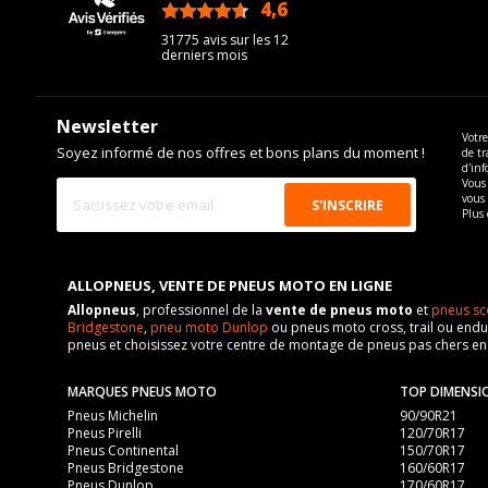
4,6
/5
31775 avis sur les 12
derniers mois
Newsletter
Votre
Soyez informé de nos offres et bons plans du moment !
de tr
d'inf
Vous 
vous
Plus 
ALLOPNEUS, VENTE DE PNEUS MOTO EN LIGNE
Allopneus
, professionnel de la
vente de pneus moto
et
pneus sc
Bridgestone
,
pneu moto Dunlop
ou pneus moto cross, trail ou endur
pneus et choisissez votre centre de montage de pneus pas chers e
MARQUES PNEUS MOTO
TOP DIMENSI
Pneus Michelin
90/90R21
Pneus Pirelli
120/70R17
Pneus Continental
150/70R17
Pneus Bridgestone
160/60R17
Pneus Dunlop
170/60R17