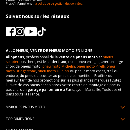
Plus d'informations :
la politique de gestion des données.
Suivez nous sur les réseaux
ALLOPNEUS, VENTE DE PNEUS MOTO EN LIGNE
Allopneus
, professionnel de la
vente de pneus moto
et
pneus
scooter
pas chers, est le leader français du pneu en ligne, avec un large
choix de pneus moto.
pneu moto Michelin
,
pneu moto Pirelli
,
pneu
moto Bridgestone
,
pneu moto Dunlop
ou pneus moto cross, trail ou
enduro, du pneu de scooter au pneu de compétition. Profitez du
meilleur tarif de nos promotions sur les plus grandes marques ! Evitez
l'usure de vos pneus et choisissez votre centre de montage de pneus
pas chers en
garage partenaire
à Paris, Lyon, Marseille, Toulouse et
dans toute la France.
MARQUES PNEUS MOTO
Pneus Michelin
TOP DIMENSIONS
Pneus Pirelli
90/90R21