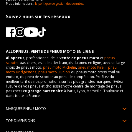
Plus d'informations :
la politique de gestion des données.
Suivez nous sur les réseaux
ALLOPNEUS, VENTE DE PNEUS MOTO EN LIGNE
Allopneus
, professionnel de la
vente de pneus moto
et
pneus
scooter
pas chers, est le leader français du pneu en ligne, avec un large
choix de pneus moto.
pneu moto Michelin
,
pneu moto Pirelli
,
pneu
moto Bridgestone
,
pneu moto Dunlop
ou pneus moto cross, trail ou
enduro, du pneu de scooter au pneu de compétition. Profitez du
meilleur tarif de nos promotions sur les plus grandes marques ! Evitez
l'usure de vos pneus et choisissez votre centre de montage de pneus
pas chers en
garage partenaire
à Paris, Lyon, Marseille, Toulouse et
dans toute la France.
MARQUES PNEUS MOTO
Pneus Michelin
TOP DIMENSIONS
Pneus Pirelli
90/90R21