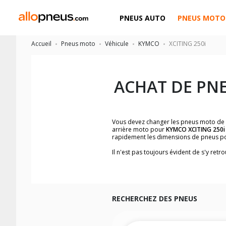
PNEUS AUTO
PNEUS MOTO
Accueil
Pneus moto
Véhicule
KYMCO
XCITING 250i
ACHAT DE PN
Vous devez changer les pneus moto de
arrière moto pour
KYMCO XCITING 250i
rapidement les dimensions de pneus p
Il n'est pas toujours évident de s'y re
trouverez facilement les dimensions 
Vous ne savez pas comment trouver les 
la moto ainsi que sur l'étiquette collée 
Vous trouverez les propositions pour l
facilement.
RECHERCHEZ DES PNEUS
Nous recommandons de toujours monter