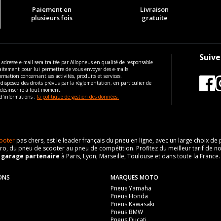
Paiement en
Livraison
plusieurs fois
gratuite
Suive
 adresse e-mail sera traitée par Allopneus en qualité de responsable
aitement pour lui permettre de vous envoyer des e-mails
ormation concernant ses activités, produits et services.
disposez des droits prévus par la règlementation, en particulier de
 désinscrire à tout moment.
d'informations :
la politique de gestion des données.
ooter
pas chers, est le leader français du pneu en ligne, avec un large choix d
o, du pneu de scooter au pneu de compétition. Profitez du meilleur tarif de no
n
garage partenaire
à Paris, Lyon, Marseille, Toulouse et dans toute la France.
ONS
MARQUES MOTO
Pneus Yamaha
Pneus Honda
Pneus Kawasaki
Pneus BMW
Pneus Ducati