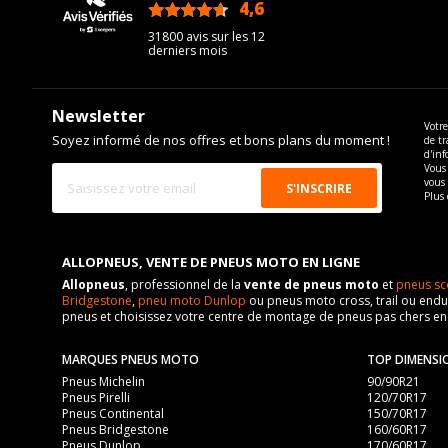
4,6
/5
31800 avis sur les 12
derniers mois
Newsletter
Votre
Soyez informé de nos offres et bons plans du moment !
de tr
d'inf
Vous 
vous
Plus 
ALLOPNEUS, VENTE DE PNEUS MOTO EN LIGNE
Allopneus
, professionnel de la
vente de pneus moto
et
pneus sc
Bridgestone
,
pneu moto Dunlop
ou pneus moto cross, trail ou endur
pneus et choisissez votre centre de montage de pneus pas chers e
MARQUES PNEUS MOTO
TOP DIMENSI
Pneus Michelin
90/90R21
Pneus Pirelli
120/70R17
Pneus Continental
150/70R17
Pneus Bridgestone
160/60R17
Pneus Dunlop
170/60R17