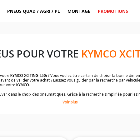
PNEUS QUAD / AGRI / PL
MONTAGE
PROMOTIONS
EUS POUR VOTRE
KYMCO XCIT
 votre
KYMCO XCITING 250i
? Vous voulez être certain de choisir la bonne dim
avant de valider votre achat ? Laissez vous guider par la recherche par véhicul
our votre
KYMCO
.
trouver dans le choix des pneumatiques. Grâce à la recherche simplifiée pour le
de pneus homologuées par
KYMCO XCITING 250i
.
Voir plus
dimensions de vos pneus ? Ces informations sont indiquées sur le flanc des p
sur la moto.
es pneus avant moto et les pneus arrière moto grâce à notre moteur de recherc
 des pneus moto avec les dimensions homologuées par le constructeur.