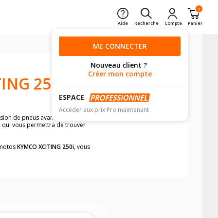
0
Aide
Recherche
Compte
Panier
ME CONNECTER
Nouveau client ?
Créer mon compte
ING 250I
ESPACE
Accéder aux prix Pro maintenant
ension de pneus avant moto et pneus
e qui vous permettra de trouver
s motos
KYMCO XCITING 250i
, vous
neumatiques, dans le carnet de bord de
he par véhicule, simplement et