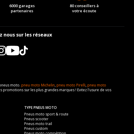
6000 garages
80 conseillers à
partenaires
votre écoute
z nous sur les réseaux
e pneus moto.
pneu moto Michelin
,
pneu moto Pirelli
,
pneu moto
s promotions sur les plus grandes marques ! Evitez l'usure de vos
TYPE PNEUS MOTO
Pneus moto sport & route
Pneus scooter
Pneus moto trail
Pneus custom
Pneus moto compétition