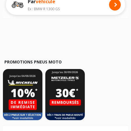
Par
véhicule
Nous recommandons de toujours monter des pneus moto avec les
dimensions homologuées par le constructeur.
Ex : BMW R 1300 GS
Pour cela, veuillez sélectionner le modèle de votre moto
KYMCO ZX 12
ci-dessous :
Les résultats de votre recherche sont donnés à titre indicatif. Il est
fortement recommandé de vérifier en amont la dimension des pneus
montés sur votre véhicule, sans oublier les indices de charge et de
vitesse, indispensables pour que votre dimension soit complète.
PROMOTIONS PNEUS MOTO