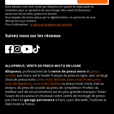
Votre adresse e-mail sera traitée par Allopneus en qualité de responsable de
traitement pour lui permettre de vous envoyer des e-mails d'information
concernant ses activités, produits et services.
Vous disposez des droits prévus par la règlementation, en particulier de vous
désinscrire à tout moment.
Plus d'informations :
la politique de gestion des données.
Suivez nous sur les réseaux
ALLOPNEUS, VENTE DE PNEUS MOTO EN LIGNE
Allopneus
, professionnel de la
vente de pneus moto
et
pneus
scooter
pas chers, est le leader français du pneu en ligne, avec un large
choix de pneus moto.
pneu moto Michelin
,
pneu moto Pirelli
,
pneu
moto Bridgestone
,
pneu moto Dunlop
ou pneus moto cross, trail ou
enduro, du pneu de scooter au pneu de compétition. Profitez du
meilleur tarif de nos promotions sur les plus grandes marques ! Evitez
l'usure de vos pneus et choisissez votre centre de montage de pneus
pas chers en
garage partenaire
à Paris, Lyon, Marseille, Toulouse et
dans toute la France.