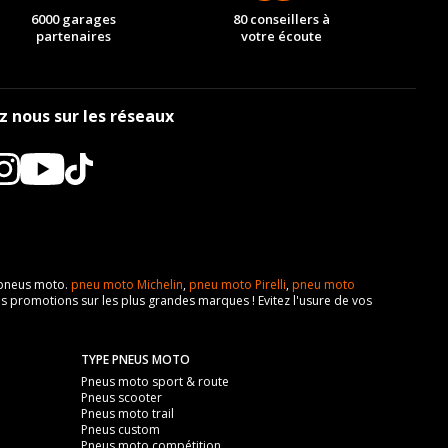
6000 garages
80 conseillers à
partenaires
votre écoute
z nous sur les réseaux
e pneus moto.
pneu moto Michelin
,
pneu moto Pirelli
,
pneu moto
s promotions sur les plus grandes marques ! Evitez l'usure de vos
TYPE PNEUS MOTO
Pneus moto sport & route
Pneus scooter
Pneus moto trail
Pneus custom
Pneus moto compétition