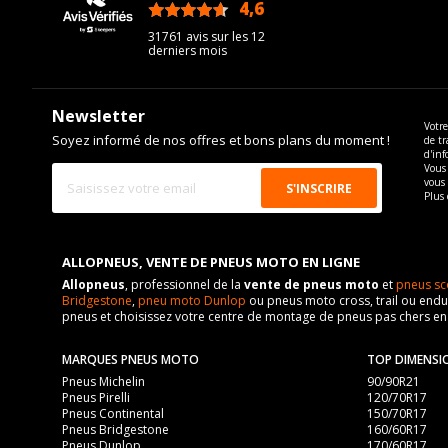
4,6
/5
31761 avis sur les 12
derniers mois
Newsletter
Votre
Soyez informé de nos offres et bons plans du moment !
de tr
d'inf
Vous 
vous
Plus 
ALLOPNEUS, VENTE DE PNEUS MOTO EN LIGNE
Allopneus
, professionnel de la
vente de pneus moto
et
pneus sc
Bridgestone
,
pneu moto Dunlop
ou pneus moto cross, trail ou endur
pneus et choisissez votre centre de montage de pneus pas chers e
MARQUES PNEUS MOTO
TOP DIMENSI
Pneus Michelin
90/90R21
Pneus Pirelli
120/70R17
Pneus Continental
150/70R17
Pneus Bridgestone
160/60R17
Pneus Dunlop
170/60R17