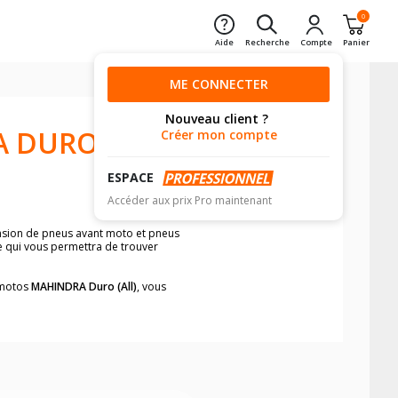
0
Aide
Recherche
Compte
Panier
ME CONNECTER
Nouveau client ?
A DURO
Créer mon compte
ESPACE
Accéder aux prix Pro maintenant
ension de pneus avant moto et pneus
le qui vous permettra de trouver
s motos
MAHINDRA Duro (All)
, vous
neumatiques, dans le carnet de bord de
he par véhicule, simplement et