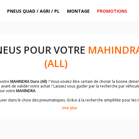
PNEUS QUAD / AGRI / PL
MONTAGE
PROMOTIONS
NEUS POUR VOTRE
MAHINDR
(ALL)
 votre
MAHINDRA Duro (All)
? Vous voulez être certain de choisir la bonne dim
avant de valider votre achat ? Laissez vous guider par la recherche par véhicu
our votre
MAHINDRA
.
trouver dans le choix des pneumatiques. Grâce à la recherche simplifiée pour le
de pneus homologuées par
MAHINDRA Duro (All)
.
Voir plus
dimensions de vos pneus ? Ces informations sont indiquées sur le flanc des p
sur la moto.
es pneus avant moto et les pneus arrière moto grâce à notre moteur de recherc
 des pneus moto avec les dimensions homologuées par le constructeur.