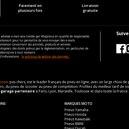
Paiement en
Livraison
plusieurs fois
gratuite
Suive
 adresse e-mail sera traitée par Allopneus en qualité de responsable
aitement pour lui permettre de vous envoyer des e-mails
ormation concernant ses activités, produits et services.
disposez des droits prévus par la règlementation, en particulier de
 désinscrire à tout moment.
d'informations :
la politique de gestion des données.
ooter
pas chers, est le leader français du pneu en ligne, avec un large choix d
o, du pneu de scooter au pneu de compétition. Profitez du meilleur tarif de no
n
garage partenaire
à Paris, Lyon, Marseille, Toulouse et dans toute la France.
ONS
MARQUES MOTO
Pneus Yamaha
Pneus Honda
Pneus Kawasaki
Pneus BMW
Pneus Ducati