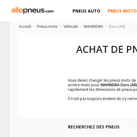
PNEUS AUTO
PNEUS MOTO
Accueil
Pneus moto
Véhicule
MAHINDRA
Duro (All)
ACHAT DE P
Vous devez changer les pneus moto de
arrière moto pour
MAHINDRA Duro (All)
rapidement les dimensions de pneus p
Il n'est pas toujours évident de s'y re
trouverez facilement les dimensions 
Vous ne savez pas comment trouver les 
la moto ainsi que sur l'étiquette collée 
Vous trouverez les propositions pour l
facilement.
RECHERCHEZ DES PNEUS
Nous recommandons de toujours monter