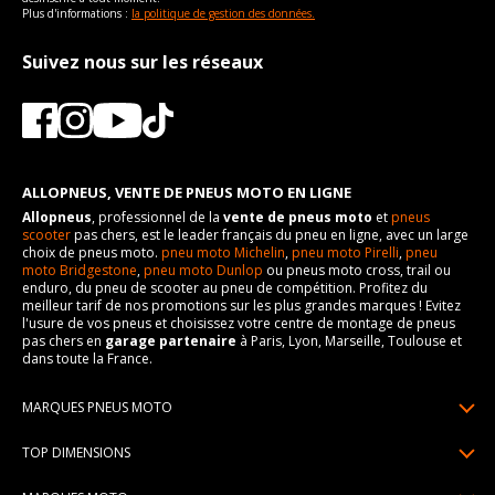
Plus d'informations :
la politique de gestion des données.
Suivez nous sur les réseaux
ALLOPNEUS, VENTE DE PNEUS MOTO EN LIGNE
Allopneus
, professionnel de la
vente de pneus moto
et
pneus
scooter
pas chers, est le leader français du pneu en ligne, avec un large
choix de pneus moto.
pneu moto Michelin
,
pneu moto Pirelli
,
pneu
moto Bridgestone
,
pneu moto Dunlop
ou pneus moto cross, trail ou
enduro, du pneu de scooter au pneu de compétition. Profitez du
meilleur tarif de nos promotions sur les plus grandes marques ! Evitez
l'usure de vos pneus et choisissez votre centre de montage de pneus
pas chers en
garage partenaire
à Paris, Lyon, Marseille, Toulouse et
dans toute la France.
MARQUES PNEUS MOTO
Pneus Michelin
TOP DIMENSIONS
Pneus Pirelli
90/90R21