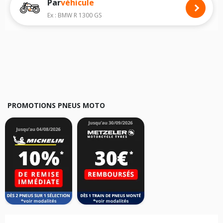
Par
véhicule
Nous recommandons de toujours monter des pneus moto avec les
dimensions homologuées par le constructeur.
Ex : BMW R 1300 GS
Pour cela, veuillez sélectionner le modèle de votre moto
MBK 50
Evasion
ci-dessous :
Les résultats de votre recherche sont donnés à titre indicatif. Il est
fortement recommandé de vérifier en amont la dimension des pneus
montés sur votre véhicule, sans oublier les indices de charge et de
vitesse, indispensables pour que votre dimension soit complète.
PROMOTIONS PNEUS MOTO