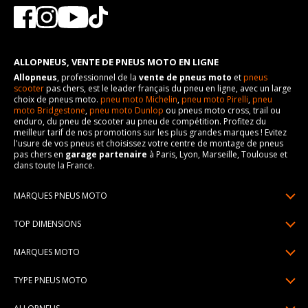
ALLOPNEUS, VENTE DE PNEUS MOTO EN LIGNE
Allopneus
, professionnel de la
vente de pneus moto
et
pneus
scooter
pas chers, est le leader français du pneu en ligne, avec un large
choix de pneus moto.
pneu moto Michelin
,
pneu moto Pirelli
,
pneu
moto Bridgestone
,
pneu moto Dunlop
ou pneus moto cross, trail ou
enduro, du pneu de scooter au pneu de compétition. Profitez du
meilleur tarif de nos promotions sur les plus grandes marques ! Evitez
l'usure de vos pneus et choisissez votre centre de montage de pneus
pas chers en
garage partenaire
à Paris, Lyon, Marseille, Toulouse et
dans toute la France.
MARQUES PNEUS MOTO
Pneus Michelin
TOP DIMENSIONS
Pneus Pirelli
90/90R21
MARQUES MOTO
Pneus Continental
120/70R17
Pneus Yamaha
Pneus Bridgestone
TYPE PNEUS MOTO
150/70R17
Pneus Honda
Pneus Dunlop
Pneus moto sport & route
160/60R17