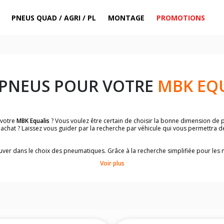
PNEUS QUAD / AGRI / PL
MONTAGE
PROMOTIONS
 PNEUS POUR VOTRE
MBK EQ
 votre
MBK Equalis
? Vous voulez être certain de choisir la bonne dimension de
 achat ? Laissez vous guider par la recherche par véhicule qui vous permettra 
trouver dans le choix des pneumatiques. Grâce à la recherche simplifiée pour le
omologuées par
MBK Equalis
.
Voir plus
dimensions de vos pneus ? Ces informations sont indiquées sur le flanc des p
sur la moto.
es pneus avant moto et les pneus arrière moto grâce à notre moteur de recherc
 des pneus moto avec les dimensions homologuées par le constructeur.