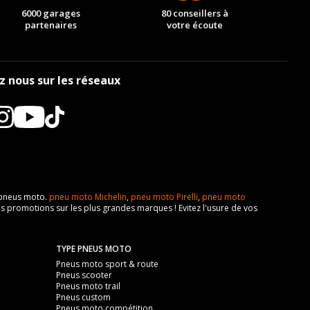
6000 garages
80 conseillers à
partenaires
votre écoute
z nous sur les réseaux
e pneus moto.
pneu moto Michelin
,
pneu moto Pirelli
,
pneu moto
s promotions sur les plus grandes marques ! Evitez l'usure de vos
TYPE PNEUS MOTO
Pneus moto sport & route
Pneus scooter
Pneus moto trail
Pneus custom
Pneus moto compétition