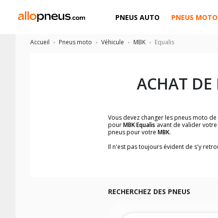
PNEUS AUTO
PNEUS MOTO
Accueil
Pneus moto
Véhicule
MBK
Equalis
ACHAT DE
Vous devez changer les pneus moto de
pour
MBK Equalis
avant de valider votre
pneus pour votre
MBK
.
Il n'est pas toujours évident de s'y re
facilement les dimensions de pneus h
Vous ne savez pas comment trouver les 
la moto ainsi que sur l'étiquette collée 
Vous trouverez les propositions pour l
facilement.
RECHERCHEZ DES PNEUS
Nous recommandons de toujours monter