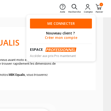
0
Aide
Recherche
Compte
Panier
ME CONNECTER
Nouveau client ?
Créer mon compte
UALIS
ESPACE
Accéder aux prix Pro maintenant
 pneus avant moto et pneus arrière moto
de trouver rapidement les dimensions de
s motos
MBK Equalis
, vous trouverez
neumatiques, dans le carnet de bord de
he par véhicule, simplement et