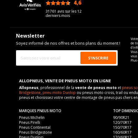
4,6
/5
31761 avis sur les 12
derniers mois
Newsletter
Votre
Soyez informé de nos offres et bons plans du moment !
de tr
d'inf
Vous 
vous
Plus 
ALLOPNEUS, VENTE DE PNEUS MOTO EN LIGNE
Allopneus
, professionnel de la
vente de pneus moto
et
pneus sc
Bridgestone
,
pneu moto Dunlop
ou pneus moto cross, trail ou endur
pneus et choisissez votre centre de montage de pneus pas chers e
MARQUES PNEUS MOTO
TOP DIMENSI
Pneus Michelin
90/90R21
Pneus Pirelli
120/70R17
Pneus Continental
150/70R17
Pneus Bridgestone
160/60R17
Pneus Dunlop
170/60R17