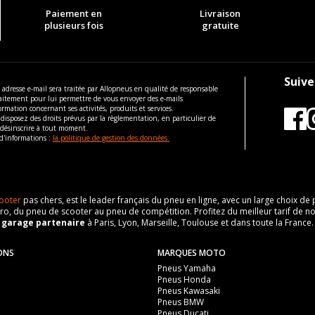
Paiement en
Livraison
plusieurs fois
gratuite
Suive
 adresse e-mail sera traitée par Allopneus en qualité de responsable
aitement pour lui permettre de vous envoyer des e-mails
ormation concernant ses activités, produits et services.
disposez des droits prévus par la règlementation, en particulier de
 désinscrire à tout moment.
d'informations :
la politique de gestion des données.
ooter
pas chers, est le leader français du pneu en ligne, avec un large choix d
o, du pneu de scooter au pneu de compétition. Profitez du meilleur tarif de no
n
garage partenaire
à Paris, Lyon, Marseille, Toulouse et dans toute la France.
ONS
MARQUES MOTO
Pneus Yamaha
Pneus Honda
Pneus Kawasaki
Pneus BMW
Pneus Ducati