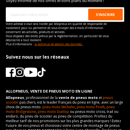
Soyez informé de nos offres et bons plans du moment !
Votre adresse e-mail sera traitée par Allopneus en qualité de responsable de
traitement pour lui permettre de vous envoyer des e-mails d'information
concernant ses activités, produits et services.
Vous disposez des droits prévus par la règlementation, en particulier de vous
désinscrire à tout moment.
Plus d'informations :
la politique de gestion des données.
Suivez nous sur les réseaux
ALLOPNEUS, VENTE DE PNEUS MOTO EN LIGNE
Allopneus
, professionnel de la
vente de pneus moto
et
pneus
scooter
pas chers, est le leader français du pneu en ligne, avec un large
choix de pneus moto.
pneu moto Michelin
,
pneu moto Pirelli
,
pneu
moto Bridgestone
,
pneu moto Dunlop
ou pneus moto cross, trail ou
enduro, du pneu de scooter au pneu de compétition. Profitez du
meilleur tarif de nos promotions sur les plus grandes marques ! Evitez
l'usure de vos pneus et choisissez votre centre de montage de pneus