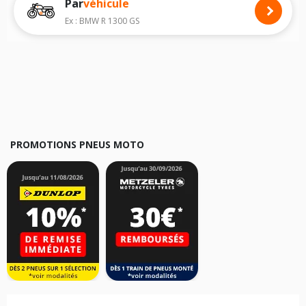
Par
véhicule
Nous recommandons de toujours monter des pneus moto avec les
dimensions homologuées par le constructeur.
Ex : BMW R 1300 GS
Pour cela, veuillez sélectionner le modèle de votre moto
MBK Flame F
ci-
dessous :
Les résultats de votre recherche sont donnés à titre indicatif. Il est
fortement recommandé de vérifier en amont la dimension des pneus
montés sur votre véhicule, sans oublier les indices de charge et de
vitesse, indispensables pour que votre dimension soit complète.
PROMOTIONS PNEUS MOTO