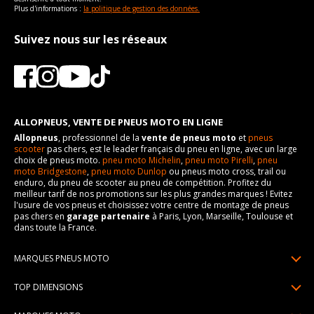
Plus d'informations :
la politique de gestion des données.
Suivez nous sur les réseaux
ALLOPNEUS, VENTE DE PNEUS MOTO EN LIGNE
Allopneus
, professionnel de la
vente de pneus moto
et
pneus
scooter
pas chers, est le leader français du pneu en ligne, avec un large
choix de pneus moto.
pneu moto Michelin
,
pneu moto Pirelli
,
pneu
moto Bridgestone
,
pneu moto Dunlop
ou pneus moto cross, trail ou
enduro, du pneu de scooter au pneu de compétition. Profitez du
meilleur tarif de nos promotions sur les plus grandes marques ! Evitez
l'usure de vos pneus et choisissez votre centre de montage de pneus
pas chers en
garage partenaire
à Paris, Lyon, Marseille, Toulouse et
dans toute la France.
MARQUES PNEUS MOTO
Pneus Michelin
TOP DIMENSIONS
Pneus Pirelli
90/90R21