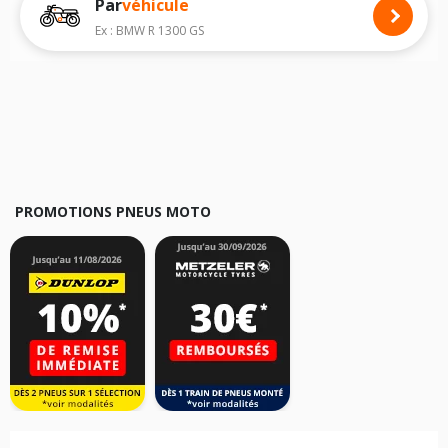
Par
véhicule
Nous recommandons de toujours monter des pneus moto avec les
dimensions homologuées par le constructeur.
Ex : BMW R 1300 GS
Pour cela, veuillez sélectionner le modèle de votre moto
MBK Kilibre 300
ci-dessous :
Les résultats de votre recherche sont donnés à titre indicatif. Il est
fortement recommandé de vérifier en amont la dimension des pneus
montés sur votre véhicule, sans oublier les indices de charge et de
vitesse, indispensables pour que votre dimension soit complète.
PROMOTIONS PNEUS MOTO