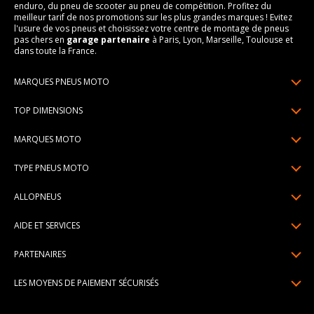
enduro, du pneu de scooter au pneu de compétition. Profitez du
meilleur tarif de nos promotions sur les plus grandes marques ! Evitez
l'usure de vos pneus et choisissez votre centre de montage de pneus
pas chers en
garage partenaire
à Paris, Lyon, Marseille, Toulouse et
dans toute la France.
MARQUES PNEUS MOTO
Pneus Michelin
TOP DIMENSIONS
Pneus Pirelli
90/90R21
MARQUES MOTO
Pneus Continental
120/70R17
Pneus Yamaha
Pneus Bridgestone
TYPE PNEUS MOTO
150/70R17
Pneus Honda
Pneus Dunlop
Pneus moto sport & route
160/60R17
ALLOPNEUS
Pneus Kawasaki
Pneus Metzeler
Pneus scooter
170/60R17
Qui sommes-nous? | About us
Pneus BMW
Pneus Mitas
AIDE ET SERVICES
Pneus moto trail
180/55R17
Avis DriverReviews | Who is DriverReviews
Pneus Ducati
Paiement en plusieurs fois
Pneus custom
190/55R17
PARTENAIRES
Espace Presse
Pneus Suzuki
Garantie pneu
Pneus moto compétition
Devenez affilié
Recrutement
Toutes les marques de moto
LES MOYENS DE PAIEMENT SÉCURISÉS
Livraisons standard / express
Pneus cross / enduro / trial
Devenir garage partenaire de montage
Pourquoi Allopneus ? | Why Allopneus ?
Centre montage pneu
Devenir partenaire de montage à domicile