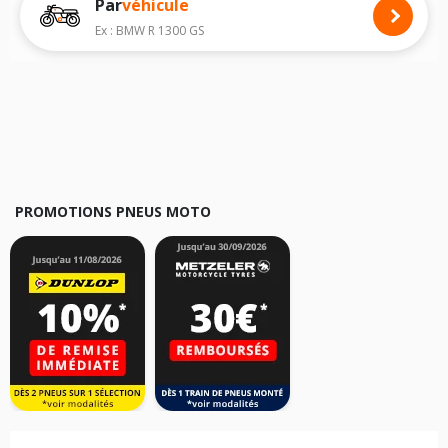
Par
véhicule
Nous recommandons de toujours monter des pneus moto avec les
dimensions homologuées par le constructeur.
Ex : BMW R 1300 GS
Pour cela, veuillez sélectionner le modèle de votre moto
MBK Mach G
ci-
dessous :
Les résultats de votre recherche sont donnés à titre indicatif. Il est
fortement recommandé de vérifier en amont la dimension des pneus
montés sur votre véhicule, sans oublier les indices de charge et de
vitesse, indispensables pour que votre dimension soit complète.
PROMOTIONS PNEUS MOTO