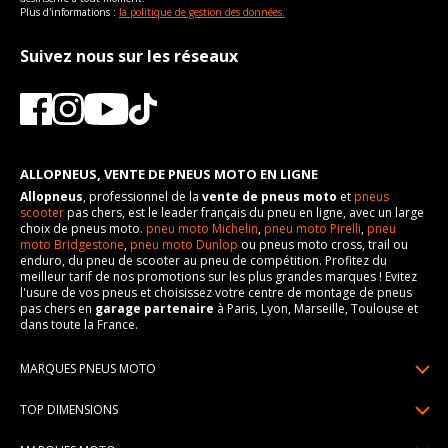
Plus d'informations :
la politique de gestion des données.
Suivez nous sur les réseaux
ALLOPNEUS, VENTE DE PNEUS MOTO EN LIGNE
Allopneus
, professionnel de la
vente de pneus moto
et
pneus
scooter
pas chers, est le leader français du pneu en ligne, avec un large
choix de pneus moto.
pneu moto Michelin
,
pneu moto Pirelli
,
pneu
moto Bridgestone
,
pneu moto Dunlop
ou pneus moto cross, trail ou
enduro, du pneu de scooter au pneu de compétition. Profitez du
meilleur tarif de nos promotions sur les plus grandes marques ! Evitez
l'usure de vos pneus et choisissez votre centre de montage de pneus
pas chers en
garage partenaire
à Paris, Lyon, Marseille, Toulouse et
dans toute la France.
MARQUES PNEUS MOTO
Pneus Michelin
TOP DIMENSIONS
Pneus Pirelli
90/90R21