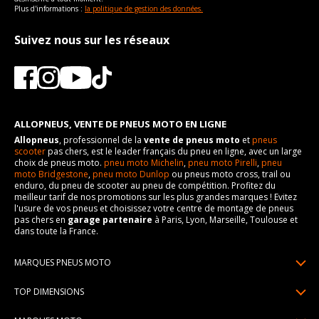
Plus d'informations :
la politique de gestion des données.
Suivez nous sur les réseaux
ALLOPNEUS, VENTE DE PNEUS MOTO EN LIGNE
Allopneus
, professionnel de la
vente de pneus moto
et
pneus
scooter
pas chers, est le leader français du pneu en ligne, avec un large
choix de pneus moto.
pneu moto Michelin
,
pneu moto Pirelli
,
pneu
moto Bridgestone
,
pneu moto Dunlop
ou pneus moto cross, trail ou
enduro, du pneu de scooter au pneu de compétition. Profitez du
meilleur tarif de nos promotions sur les plus grandes marques ! Evitez
l'usure de vos pneus et choisissez votre centre de montage de pneus
pas chers en
garage partenaire
à Paris, Lyon, Marseille, Toulouse et
dans toute la France.
MARQUES PNEUS MOTO
Pneus Michelin
TOP DIMENSIONS
Pneus Pirelli
90/90R21