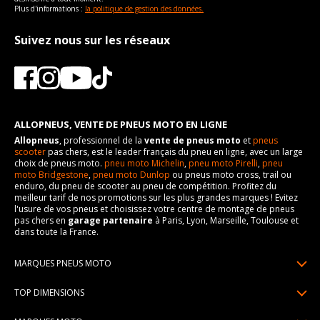
Plus d'informations :
la politique de gestion des données.
Suivez nous sur les réseaux
ALLOPNEUS, VENTE DE PNEUS MOTO EN LIGNE
Allopneus
, professionnel de la
vente de pneus moto
et
pneus
scooter
pas chers, est le leader français du pneu en ligne, avec un large
choix de pneus moto.
pneu moto Michelin
,
pneu moto Pirelli
,
pneu
moto Bridgestone
,
pneu moto Dunlop
ou pneus moto cross, trail ou
enduro, du pneu de scooter au pneu de compétition. Profitez du
meilleur tarif de nos promotions sur les plus grandes marques ! Evitez
l'usure de vos pneus et choisissez votre centre de montage de pneus
pas chers en
garage partenaire
à Paris, Lyon, Marseille, Toulouse et
dans toute la France.
MARQUES PNEUS MOTO
Pneus Michelin
TOP DIMENSIONS
Pneus Pirelli
90/90R21