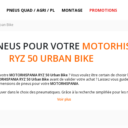
PNEUS QUAD / AGRI / PL
MONTAGE
PROMOTIONS
ban Bike
NEUS POUR VOTRE
MOTORHI
RYZ 50 URBAN BIKE
 votre
MOTORHISPANIA RYZ 50 Urban Bike
? Vous voulez être certain de choisi
HISPANIA RYZ 50 Urban Bike
avant de valider votre achat ? Laissez vous guide
imensions de pneus pour votre
MOTORHISPANIA
.
trouver dans le choix des pneumatiques. Grâce à la recherche simplifiée pour le
imensions de pneus homologuées par
MOTORHISPANIA RYZ 50 Urban Bike
.
Voir plus
dimensions de vos pneus ? Ces informations sont indiquées sur le flanc des p
sur la moto.
es pneus avant moto et les pneus arrière moto grâce à notre moteur de recherc
 des pneus moto avec les dimensions homologuées par le constructeur.