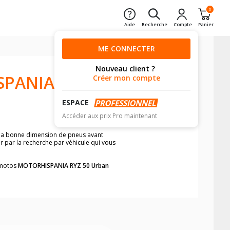
0
Aide
Recherche
Compte
Panier
ME CONNECTER
Nouveau client ?
SPANIA
Créer mon compte
ESPACE
Accéder aux prix Pro maintenant
r la bonne dimension de pneus avant
r par la recherche par véhicule qui vous
s motos
MOTORHISPANIA RYZ 50 Urban
neumatiques, dans le carnet de bord de
he par véhicule, simplement et