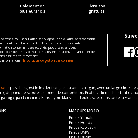
Paiement en
Livraison
plusieurs fois
gratuite
Suive
 adresse e-mail sera traitée par Allopneus en qualité de responsable
aitement pour lui permettre de vous envoyer des e-mails
ormation concernant ses activités, produits et services.
disposez des droits prévus par la règlementation, en particulier de
 désinscrire à tout moment.
d'informations :
la politique de gestion des données.
ooter
pas chers, est le leader français du pneu en ligne, avec un large choix d
o, du pneu de scooter au pneu de compétition. Profitez du meilleur tarif de no
n
garage partenaire
à Paris, Lyon, Marseille, Toulouse et dans toute la France.
ONS
MARQUES MOTO
Pneus Yamaha
Pneus Honda
Pneus Kawasaki
Pneus BMW
Pneus Ducati