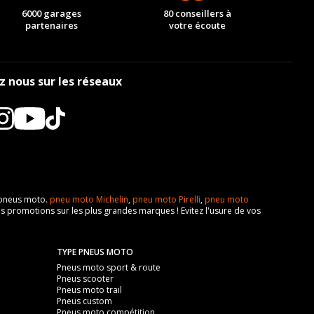
6000 garages
80 conseillers à
partenaires
votre écoute
z nous sur les réseaux
e pneus moto.
pneu moto Michelin
,
pneu moto Pirelli
,
pneu moto
s promotions sur les plus grandes marques ! Evitez l'usure de vos
TYPE PNEUS MOTO
Pneus moto sport & route
Pneus scooter
Pneus moto trail
Pneus custom
Pneus moto compétition