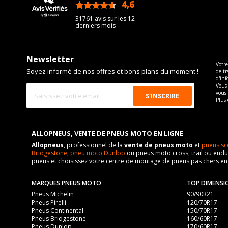
4,6
/5
31761 avis sur les 12
derniers mois
Newsletter
Votre
Soyez informé de nos offres et bons plans du moment !
de tr
d'inf
Vous 
vous
Plus 
ALLOPNEUS, VENTE DE PNEUS MOTO EN LIGNE
Allopneus
, professionnel de la
vente de pneus moto
et
pneus sc
Bridgestone
,
pneu moto Dunlop
ou pneus moto cross, trail ou endur
pneus et choisissez votre centre de montage de pneus pas chers e
MARQUES PNEUS MOTO
TOP DIMENSI
Pneus Michelin
90/90R21
Pneus Pirelli
120/70R17
Pneus Continental
150/70R17
Pneus Bridgestone
160/60R17
Pneus Dunlop
170/60R17