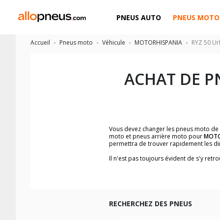
PNEUS AUTO
PNEUS MOTO
Accueil
Pneus moto
Véhicule
MOTORHISPANIA
RYZ 50 Ur
ACHAT DE P
Vous devez changer les pneus moto de
moto et pneus arrière moto pour
MOTOR
permettra de trouver rapidement les d
Il n'est pas toujours évident de s'y re
Bike
, vous trouverez facilement les d
Vous ne savez pas comment trouver les 
la moto ainsi que sur l'étiquette collée 
Vous trouverez les propositions pour l
facilement.
RECHERCHEZ DES PNEUS
Nous recommandons de toujours monter