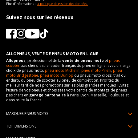
Plus d'informations :
la politique de gestion des données.
Suivez nous sur les réseaux
ALLOPNEUS, VENTE DE PNEUS MOTO EN LIGNE
Allopneus
, professionnel de la
vente de pneus moto
et
pneus
scooter
pas chers, est le leader français du pneu en ligne, avec un large
choix de pneus moto.
pneu moto Michelin
,
pneu moto Pirelli
,
pneu
moto Bridgestone
,
pneu moto Dunlop
ou pneus moto cross, trail ou
enduro, du pneu de scooter au pneu de compétition. Profitez du
meilleur tarif de nos promotions sur les plus grandes marques ! Evitez
l'usure de vos pneus et choisissez votre centre de montage de pneus
pas chers en
garage partenaire
à Paris, Lyon, Marseille, Toulouse et
dans toute la France.
MARQUES PNEUS MOTO
Pneus Michelin
TOP DIMENSIONS
Pneus Pirelli
90/90R21