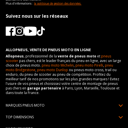
Plus d'informations :
la politique de gestion des données.
Suivez nous sur les réseaux
ALLOPNEUS, VENTE DE PNEUS MOTO EN LIGNE
Allopneus
, professionnel de la
vente de pneus moto
et
pneus
scooter
pas chers, est le leader français du pneu en ligne, avec un large
choix de pneus moto.
pneu moto Michelin
,
pneu moto Pirelli
,
pneu
moto Bridgestone
,
pneu moto Dunlop
ou pneus moto cross, trail ou
enduro, du pneu de scooter au pneu de compétition. Profitez du
meilleur tarif de nos promotions sur les plus grandes marques ! Evitez
l'usure de vos pneus et choisissez votre centre de montage de pneus
pas chers en
garage partenaire
à Paris, Lyon, Marseille, Toulouse et
dans toute la France.
MARQUES PNEUS MOTO
Pneus Michelin
TOP DIMENSIONS
Pneus Pirelli
90/90R21