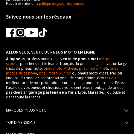
Plus d'informations :
la politique de gestion des données.
Suivez nous sur les réseaux
ALLOPNEUS, VENTE DE PNEUS MOTO EN LIGNE
Allopneus
, professionnel de la
vente de pneus moto
et
pneus
scooter
pas chers, est le leader français du pneu en ligne, avec un large
choix de pneus moto.
pneu moto Michelin
,
pneu moto Pirelli
,
pneu
moto Bridgestone
,
pneu moto Dunlop
ou pneus moto cross, trail ou
enduro, du pneu de scooter au pneu de compétition. Profitez du
meilleur tarif de nos promotions sur les plus grandes marques ! Evitez
l'usure de vos pneus et choisissez votre centre de montage de pneus
pas chers en
garage partenaire
à Paris, Lyon, Marseille, Toulouse et
dans toute la France.
MARQUES PNEUS MOTO
Pneus Michelin
TOP DIMENSIONS
Pneus Pirelli
90/90R21