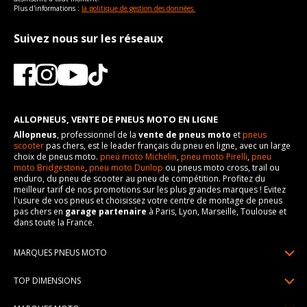
Plus d'informations :
la politique de gestion des données.
Suivez nous sur les réseaux
ALLOPNEUS, VENTE DE PNEUS MOTO EN LIGNE
Allopneus
, professionnel de la
vente de pneus moto
et
pneus
scooter
pas chers, est le leader français du pneu en ligne, avec un large
choix de pneus moto.
pneu moto Michelin
,
pneu moto Pirelli
,
pneu
moto Bridgestone
,
pneu moto Dunlop
ou pneus moto cross, trail ou
enduro, du pneu de scooter au pneu de compétition. Profitez du
meilleur tarif de nos promotions sur les plus grandes marques ! Evitez
l'usure de vos pneus et choisissez votre centre de montage de pneus
pas chers en
garage partenaire
à Paris, Lyon, Marseille, Toulouse et
dans toute la France.
MARQUES PNEUS MOTO
Pneus Michelin
TOP DIMENSIONS
Pneus Pirelli
90/90R21