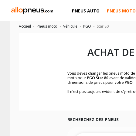
PNEUS AUTO
PNEUS MOTO
Accueil
Pneus moto
Véhicule
PGO
Star 80
ACHAT DE
Vous devez changer les pneus moto de
moto pour
PGO Star 80
avant de valide
dimensions de pneus pour votre
PGO
.
Il n'est pas toujours évident de s'y re
facilement les dimensions de pneus h
Vous ne savez pas comment trouver les 
la moto ainsi que sur l'étiquette collée 
Vous trouverez les propositions pour l
facilement.
RECHERCHEZ DES PNEUS
Nous recommandons de toujours monter