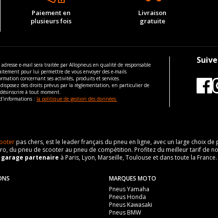
Paiement en
Livraison
plusieurs fois
gratuite
Suive
 adresse e-mail sera traitée par Allopneus en qualité de responsable
aitement pour lui permettre de vous envoyer des e-mails
ormation concernant ses activités, produits et services.
disposez des droits prévus par la règlementation, en particulier de
 désinscrire à tout moment.
d'informations :
la politique de gestion des données.
ooter
pas chers, est le leader français du pneu en ligne, avec un large choix d
o, du pneu de scooter au pneu de compétition. Profitez du meilleur tarif de no
n
garage partenaire
à Paris, Lyon, Marseille, Toulouse et dans toute la France.
ONS
MARQUES MOTO
Pneus Yamaha
Pneus Honda
Pneus Kawasaki
Pneus BMW