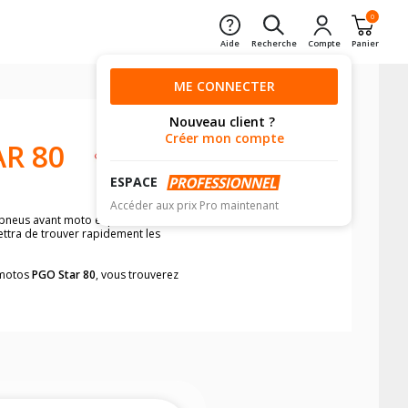
0
Aide
Recherche
Compte
Panier
ME CONNECTER
Nouveau client ?
Créer mon compte
R 80
ESPACE
Accéder aux prix Pro maintenant
 pneus avant moto et pneus arrière
ettra de trouver rapidement les
s motos
PGO Star 80
, vous trouverez
neumatiques, dans le carnet de bord de
he par véhicule, simplement et