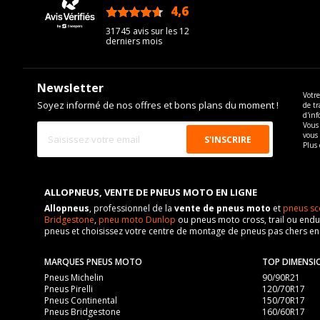
4,6
/5
31745 avis sur les 12
derniers mois
Newsletter
Votre
Soyez informé de nos offres et bons plans du moment !
de tr
d'inf
Vous 
vous
Plus 
ALLOPNEUS, VENTE DE PNEUS MOTO EN LIGNE
Allopneus
, professionnel de la
vente de pneus moto
et
pneus sc
Bridgestone
,
pneu moto Dunlop
ou pneus moto cross, trail ou endur
pneus et choisissez votre centre de montage de pneus pas chers e
MARQUES PNEUS MOTO
TOP DIMENSI
Pneus Michelin
90/90R21
Pneus Pirelli
120/70R17
Pneus Continental
150/70R17
Pneus Bridgestone
160/60R17