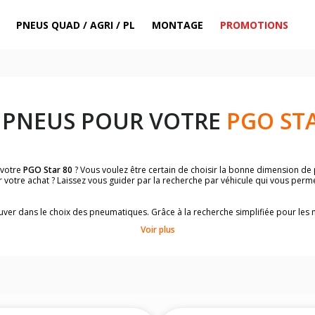
PNEUS QUAD / AGRI / PL
MONTAGE
PROMOTIONS
 PNEUS POUR VOTRE
PGO STA
 votre
PGO Star 80
? Vous voulez être certain de choisir la bonne dimension de
r votre achat ? Laissez vous guider par la recherche par véhicule qui vous perm
trouver dans le choix des pneumatiques. Grâce à la recherche simplifiée pour le
omologuées par
PGO Star 80
.
Voir plus
dimensions de vos pneus ? Ces informations sont indiquées sur le flanc des p
sur la moto.
es pneus avant moto et les pneus arrière moto grâce à notre moteur de recherc
 des pneus moto avec les dimensions homologuées par le constructeur.