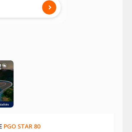
mension des pneus montés sur votre
E
PGO STAR 80