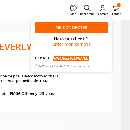
0
Aide
Recherche
Compte
Panier
ME CONNECTER
Nouveau client ?
EVERLY
Créer mon compte
ESPACE
Accéder aux prix Pro maintenant
ension de pneus avant moto et pneus
e qui vous permettra de trouver
s motos
PIAGGIO Beverly 125
, vous
neumatiques, dans le carnet de bord de
he par véhicule, simplement et