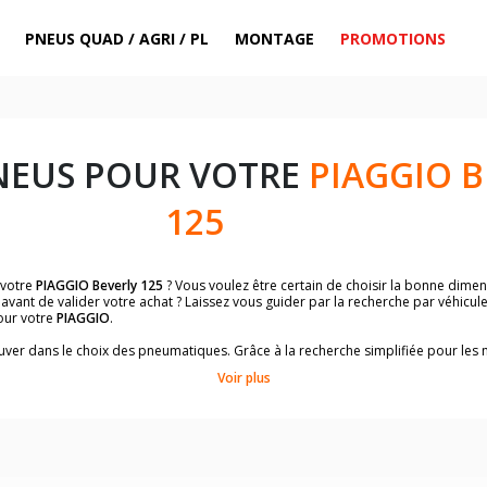
PNEUS QUAD / AGRI / PL
MONTAGE
PROMOTIONS
NEUS POUR VOTRE
PIAGGIO B
125
 votre
PIAGGIO Beverly 125
? Vous voulez être certain de choisir la bonne dim
avant de valider votre achat ? Laissez vous guider par la recherche par véhicul
our votre
PIAGGIO
.
trouver dans le choix des pneumatiques. Grâce à la recherche simplifiée pour le
de pneus homologuées par
PIAGGIO Beverly 125
.
Voir plus
dimensions de vos pneus ? Ces informations sont indiquées sur le flanc des p
sur la moto.
es pneus avant moto et les pneus arrière moto grâce à notre moteur de recherc
 des pneus moto avec les dimensions homologuées par le constructeur.