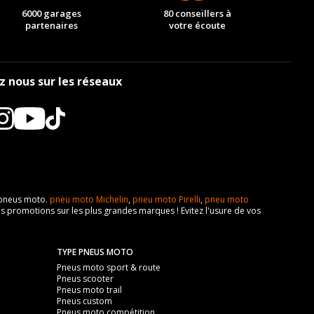
6000 garages
80 conseillers à
partenaires
votre écoute
z nous sur les réseaux
e pneus moto.
pneu moto Michelin
,
pneu moto Pirelli
,
pneu moto
s promotions sur les plus grandes marques ! Evitez l'usure de vos
TYPE PNEUS MOTO
Pneus moto sport & route
Pneus scooter
Pneus moto trail
Pneus custom
Pneus moto compétition