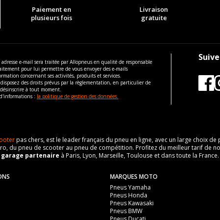
Paiement en
Livraison
plusieurs fois
gratuite
Suive
 adresse e-mail sera traitée par Allopneus en qualité de responsable
aitement pour lui permettre de vous envoyer des e-mails
ormation concernant ses activités, produits et services.
disposez des droits prévus par la règlementation, en particulier de
 désinscrire à tout moment.
d'informations :
la politique de gestion des données.
ooter
pas chers, est le leader français du pneu en ligne, avec un large choix d
o, du pneu de scooter au pneu de compétition. Profitez du meilleur tarif de no
n
garage partenaire
à Paris, Lyon, Marseille, Toulouse et dans toute la France.
ONS
MARQUES MOTO
Pneus Yamaha
Pneus Honda
Pneus Kawasaki
Pneus BMW
Pneus Ducati