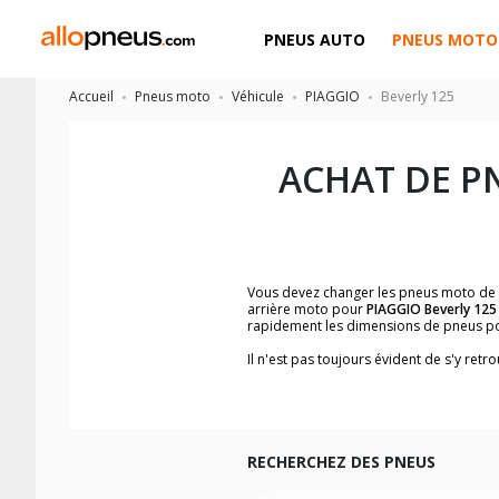
PNEUS AUTO
PNEUS MOTO
Accueil
Pneus moto
Véhicule
PIAGGIO
Beverly 125
ACHAT DE P
Vous devez changer les pneus moto de
arrière moto pour
PIAGGIO Beverly 125
rapidement les dimensions de pneus p
Il n'est pas toujours évident de s'y re
trouverez facilement les dimensions 
Vous ne savez pas comment trouver les 
la moto ainsi que sur l'étiquette collée 
Vous trouverez les propositions pour l
facilement.
RECHERCHEZ DES PNEUS
Nous recommandons de toujours monter