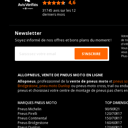
4,6
/5
31745 avis sur les 12
derniers mois
Newsletter
Votre
Soyez informé de nos offres et bons plans du moment !
de tr
d'inf
Vous 
vous
Plus 
ALLOPNEUS, VENTE DE PNEUS MOTO EN LIGNE
Allopneus
, professionnel de la
vente de pneus moto
et
pneus sc
Bridgestone
,
pneu moto Dunlop
ou pneus moto cross, trail ou endur
pneus et choisissez votre centre de montage de pneus pas chers e
MARQUES PNEUS MOTO
TOP DIMENSI
Pneus Michelin
90/90R21
Pneus Pirelli
120/70R17
Pneus Continental
150/70R17
Pneus Bridgestone
160/60R17
Pneus Dunlop
170/60R17