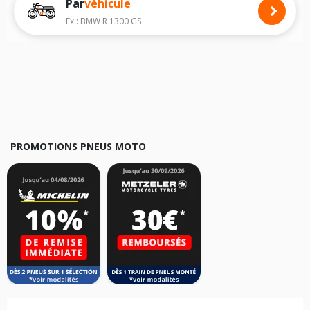
Par
véhicule
Nous recommandons de toujours monter des pneus moto avec les
dimensions homologuées par le constructeur.
Ex : BMW R 1300 GS
Pour cela, veuillez sélectionner le modèle de votre moto
PIAGGIO NLS
ci-dessous :
Les résultats de votre recherche sont donnés à titre indicatif. Il est
fortement recommandé de vérifier en amont la dimension des pneus
montés sur votre véhicule, sans oublier les indices de charge et de
vitesse, indispensables pour que votre dimension soit complète.
PROMOTIONS PNEUS MOTO