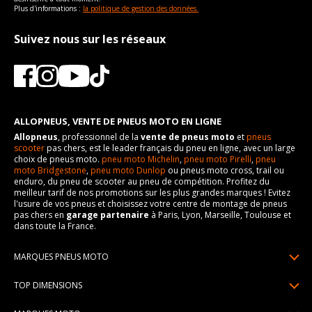
Plus d'informations :
la politique de gestion des données.
Suivez nous sur les réseaux
ALLOPNEUS, VENTE DE PNEUS MOTO EN LIGNE
Allopneus
, professionnel de la
vente de pneus moto
et
pneus
scooter
pas chers, est le leader français du pneu en ligne, avec un large
choix de pneus moto.
pneu moto Michelin
,
pneu moto Pirelli
,
pneu
moto Bridgestone
,
pneu moto Dunlop
ou pneus moto cross, trail ou
enduro, du pneu de scooter au pneu de compétition. Profitez du
meilleur tarif de nos promotions sur les plus grandes marques ! Evitez
l'usure de vos pneus et choisissez votre centre de montage de pneus
pas chers en
garage partenaire
à Paris, Lyon, Marseille, Toulouse et
dans toute la France.
MARQUES PNEUS MOTO
Pneus Michelin
TOP DIMENSIONS
Pneus Pirelli
90/90R21