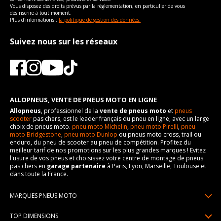
Vous disposez des droits prévus par la règlementation, en particulier de vous
désinscrire à tout moment.
Plus d'informations :
la politique de gestion des données.
Suivez nous sur les réseaux
ALLOPNEUS, VENTE DE PNEUS MOTO EN LIGNE
Allopneus
, professionnel de la
vente de pneus moto
et
pneus
scooter
pas chers, est le leader français du pneu en ligne, avec un large
choix de pneus moto.
pneu moto Michelin
,
pneu moto Pirelli
,
pneu
moto Bridgestone
,
pneu moto Dunlop
ou pneus moto cross, trail ou
enduro, du pneu de scooter au pneu de compétition. Profitez du
meilleur tarif de nos promotions sur les plus grandes marques ! Evitez
l'usure de vos pneus et choisissez votre centre de montage de pneus
pas chers en
garage partenaire
à Paris, Lyon, Marseille, Toulouse et
dans toute la France.
MARQUES PNEUS MOTO
Pneus Michelin
TOP DIMENSIONS