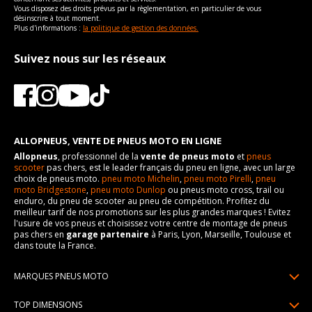
Vous disposez des droits prévus par la règlementation, en particulier de vous
désinscrire à tout moment.
Plus d'informations :
la politique de gestion des données.
Suivez nous sur les réseaux
ALLOPNEUS, VENTE DE PNEUS MOTO EN LIGNE
Allopneus
, professionnel de la
vente de pneus moto
et
pneus
scooter
pas chers, est le leader français du pneu en ligne, avec un large
choix de pneus moto.
pneu moto Michelin
,
pneu moto Pirelli
,
pneu
moto Bridgestone
,
pneu moto Dunlop
ou pneus moto cross, trail ou
enduro, du pneu de scooter au pneu de compétition. Profitez du
meilleur tarif de nos promotions sur les plus grandes marques ! Evitez
l'usure de vos pneus et choisissez votre centre de montage de pneus
pas chers en
garage partenaire
à Paris, Lyon, Marseille, Toulouse et
dans toute la France.
MARQUES PNEUS MOTO
Pneus Michelin
TOP DIMENSIONS