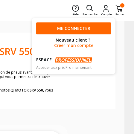
0
Aide
Recherche
Compte
Panier
ME CONNECTER
Nouveau client ?
Créer mon compte
SRV 550
ESPACE
Accéder aux prix Pro maintenant
sion de pneus avant moto et pneus
 qui vous permettra de trouver
s motos
QJ MOTOR SRV 550
, vous
neumatiques, dans le carnet de bord de
he par véhicule, simplement et