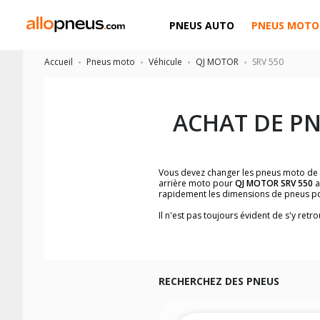
PNEUS AUTO
PNEUS MOTO
Accueil
Pneus moto
Véhicule
QJ MOTOR
SRV 550
ACHAT DE P
Vous devez changer les pneus moto de
arrière moto pour
QJ MOTOR SRV 550
a
rapidement les dimensions de pneus p
Il n'est pas toujours évident de s'y re
trouverez facilement les dimensions 
Vous ne savez pas comment trouver les 
la moto ainsi que sur l'étiquette collée 
Vous trouverez les propositions pour l
facilement.
RECHERCHEZ DES PNEUS
Nous recommandons de toujours monter