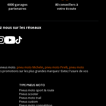
6000 garages
80 conseillers à
partenaires
votre écoute
z nous sur les réseaux
e pneus moto.
pneu moto Michelin
,
pneu moto Pirelli
,
pneu moto
s promotions sur les plus grandes marques ! Evitez l'usure de vos
TYPE PNEUS MOTO
Pneus moto sport & route
Pneus scooter
Pneus moto trail
Pneus custom
Pneus moto compétition