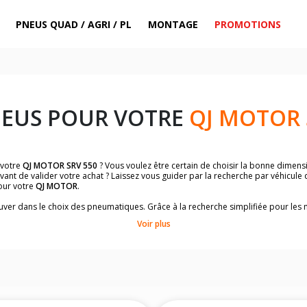
PNEUS QUAD / AGRI / PL
MONTAGE
PROMOTIONS
NEUS POUR VOTRE
QJ MOTOR 
 votre
QJ MOTOR SRV 550
? Vous voulez être certain de choisir la bonne dimen
vant de valider votre achat ? Laissez vous guider par la recherche par véhicule
our votre
QJ MOTOR
.
trouver dans le choix des pneumatiques. Grâce à la recherche simplifiée pour le
de pneus homologuées par
QJ MOTOR SRV 550
.
Voir plus
dimensions de vos pneus ? Ces informations sont indiquées sur le flanc des p
sur la moto.
es pneus avant moto et les pneus arrière moto grâce à notre moteur de recherc
 des pneus moto avec les dimensions homologuées par le constructeur.