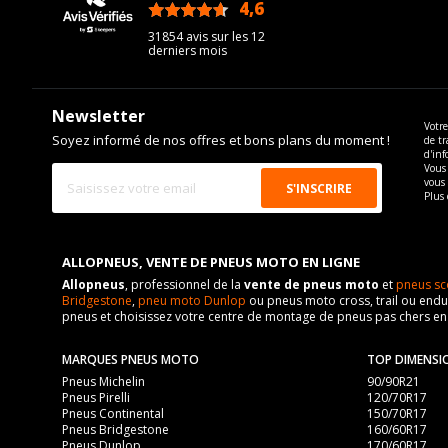
4,6
/5
31854 avis sur les 12
derniers mois
Newsletter
Votre
Soyez informé de nos offres et bons plans du moment !
de tr
d'inf
Vous 
vous
Plus 
ALLOPNEUS, VENTE DE PNEUS MOTO EN LIGNE
Allopneus
, professionnel de la
vente de pneus moto
et
pneus sc
Bridgestone
,
pneu moto Dunlop
ou pneus moto cross, trail ou endur
pneus et choisissez votre centre de montage de pneus pas chers e
MARQUES PNEUS MOTO
TOP DIMENSI
Pneus Michelin
90/90R21
Pneus Pirelli
120/70R17
Pneus Continental
150/70R17
Pneus Bridgestone
160/60R17
Pneus Dunlop
170/60R17