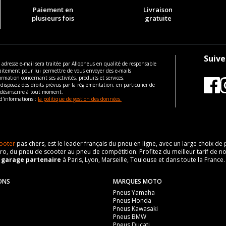
Paiement en
Livraison
plusieurs fois
gratuite
Suive
 adresse e-mail sera traitée par Allopneus en qualité de responsable
aitement pour lui permettre de vous envoyer des e-mails
ormation concernant ses activités, produits et services.
disposez des droits prévus par la règlementation, en particulier de
 désinscrire à tout moment.
d'informations :
la politique de gestion des données.
ooter
pas chers, est le leader français du pneu en ligne, avec un large choix d
o, du pneu de scooter au pneu de compétition. Profitez du meilleur tarif de no
n
garage partenaire
à Paris, Lyon, Marseille, Toulouse et dans toute la France.
ONS
MARQUES MOTO
Pneus Yamaha
Pneus Honda
Pneus Kawasaki
Pneus BMW
Pneus Ducati