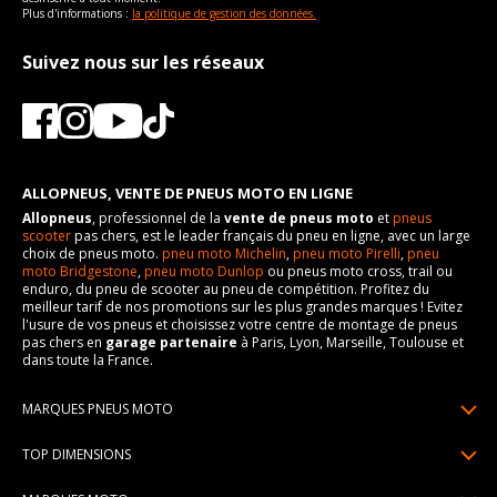
Plus d'informations :
la politique de gestion des données.
Suivez nous sur les réseaux
ALLOPNEUS, VENTE DE PNEUS MOTO EN LIGNE
Allopneus
, professionnel de la
vente de pneus moto
et
pneus
scooter
pas chers, est le leader français du pneu en ligne, avec un large
choix de pneus moto.
pneu moto Michelin
,
pneu moto Pirelli
,
pneu
moto Bridgestone
,
pneu moto Dunlop
ou pneus moto cross, trail ou
enduro, du pneu de scooter au pneu de compétition. Profitez du
meilleur tarif de nos promotions sur les plus grandes marques ! Evitez
l'usure de vos pneus et choisissez votre centre de montage de pneus
pas chers en
garage partenaire
à Paris, Lyon, Marseille, Toulouse et
dans toute la France.
MARQUES PNEUS MOTO
Pneus Michelin
TOP DIMENSIONS
Pneus Pirelli
90/90R21