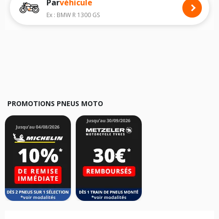
Par
véhicule
Nous recommandons de toujours monter des pneus moto avec les
dimensions homologuées par le constructeur.
Ex : BMW R 1300 GS
Pour cela, veuillez sélectionner le modèle de votre moto
RIEJU MRT 50
ci-dessous :
Les résultats de votre recherche sont donnés à titre indicatif. Il est
fortement recommandé de vérifier en amont la dimension des pneus
montés sur votre véhicule, sans oublier les indices de charge et de
vitesse, indispensables pour que votre dimension soit complète.
PROMOTIONS PNEUS MOTO