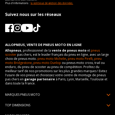
Plus d'informations :
la politique de gestion des données.
Suivez nous sur les réseaux
ALLOPNEUS, VENTE DE PNEUS MOTO EN LIGNE
Allopneus
, professionnel de la
vente de pneus moto
et
pneus
scooter
pas chers, est le leader français du pneu en ligne, avec un large
choix de pneus moto.
pneu moto Michelin
,
pneu moto Pirelli
,
pneu
moto Bridgestone
,
pneu moto Dunlop
ou pneus moto cross, trail ou
enduro, du pneu de scooter au pneu de compétition. Profitez du
meilleur tarif de nos promotions sur les plus grandes marques ! Evitez
l'usure de vos pneus et choisissez votre centre de montage de pneus
pas chers en
garage partenaire
à Paris, Lyon, Marseille, Toulouse et
dans toute la France.
MARQUES PNEUS MOTO
Pneus Michelin
TOP DIMENSIONS
Pneus Pirelli
90/90R21