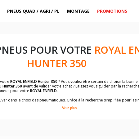
PNEUS QUAD / AGRI / PL
MONTAGE
PROMOTIONS
PNEUS POUR VOTRE
ROYAL E
HUNTER 350
 votre
ROYAL ENFIELD Hunter 350
? Vous voulez être certain de choisir la bonn
D Hunter 350
avant de valider votre achat ? Laissez vous guider par la recherch
pneus pour votre
ROYAL ENFIELD
.
trouver dans le choix des pneumatiques. Grâce à la recherche simplifiée pour le
de pneus homologuées par
ROYAL ENFIELD Hunter 350
.
Voir plus
dimensions de vos pneus ? Ces informations sont indiquées sur le flanc des p
sur la moto.
es pneus avant moto et les pneus arrière moto grâce à notre moteur de recherc
 des pneus moto avec les dimensions homologuées par le constructeur.