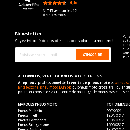
4,6
/5
31745 avis sur les 12
derniers mois
Newsletter
Votre
Soyez informé de nos offres et bons plans du moment !
de tr
d'inf
Vous 
vous
Plus 
ALLOPNEUS, VENTE DE PNEUS MOTO EN LIGNE
Allopneus
, professionnel de la
vente de pneus moto
et
pneus sc
Bridgestone
,
pneu moto Dunlop
ou pneus moto cross, trail ou endur
pneus et choisissez votre centre de montage de pneus pas chers e
MARQUES PNEUS MOTO
TOP DIMENSI
Pneus Michelin
90/90R21
Pneus Pirelli
120/70R17
Pneus Continental
150/70R17
Pneus Bridgestone
160/60R17
Pneus Dunlop
170/60R17