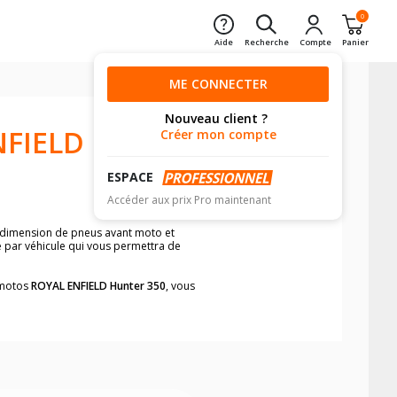
0
Aide
Recherche
Compte
Panier
ME CONNECTER
Nouveau client ?
NFIELD
Créer mon compte
ESPACE
Accéder aux prix Pro maintenant
e dimension de pneus avant moto et
e par véhicule qui vous permettra de
s motos
ROYAL ENFIELD Hunter 350
, vous
neumatiques, dans le carnet de bord de
he par véhicule, simplement et