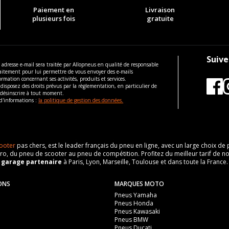
Paiement en
Livraison
plusieurs fois
gratuite
Suive
 adresse e-mail sera traitée par Allopneus en qualité de responsable
aitement pour lui permettre de vous envoyer des e-mails
ormation concernant ses activités, produits et services.
disposez des droits prévus par la règlementation, en particulier de
 désinscrire à tout moment.
d'informations :
la politique de gestion des données.
ooter
pas chers, est le leader français du pneu en ligne, avec un large choix d
o, du pneu de scooter au pneu de compétition. Profitez du meilleur tarif de no
n
garage partenaire
à Paris, Lyon, Marseille, Toulouse et dans toute la France.
ONS
MARQUES MOTO
Pneus Yamaha
Pneus Honda
Pneus Kawasaki
Pneus BMW
Pneus Ducati