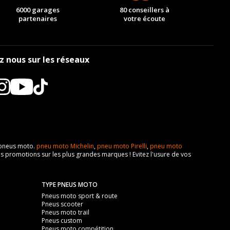
6000 garages
80 conseillers à
partenaires
votre écoute
z nous sur les réseaux
e pneus moto.
pneu moto Michelin
,
pneu moto Pirelli
,
pneu moto
s promotions sur les plus grandes marques ! Evitez l'usure de vos
TYPE PNEUS MOTO
Pneus moto sport & route
Pneus scooter
Pneus moto trail
Pneus custom
Pneus moto compétition