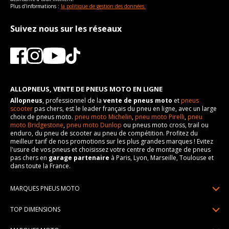
Plus d'informations :
la politique de gestion des données.
Suivez nous sur les réseaux
ALLOPNEUS, VENTE DE PNEUS MOTO EN LIGNE
Allopneus
, professionnel de la
vente de pneus moto
et
pneus
scooter
pas chers, est le leader français du pneu en ligne, avec un large
choix de pneus moto.
pneu moto Michelin
,
pneu moto Pirelli
,
pneu
moto Bridgestone
,
pneu moto Dunlop
ou pneus moto cross, trail ou
enduro, du pneu de scooter au pneu de compétition. Profitez du
meilleur tarif de nos promotions sur les plus grandes marques ! Evitez
l'usure de vos pneus et choisissez votre centre de montage de pneus
pas chers en
garage partenaire
à Paris, Lyon, Marseille, Toulouse et
dans toute la France.
MARQUES PNEUS MOTO
Pneus Michelin
TOP DIMENSIONS
Pneus Pirelli
90/90R21