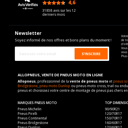
4,6
/5
31858 avis sur les 12
derniers mois
Newsletter
Votre
Soyez informé de nos offres et bons plans du moment !
de tr
d'inf
Vous 
vous
Plus 
ALLOPNEUS, VENTE DE PNEUS MOTO EN LIGNE
Allopneus
, professionnel de la
vente de pneus moto
et
pneus sc
Bridgestone
,
pneu moto Dunlop
ou pneus moto cross, trail ou endur
pneus et choisissez votre centre de montage de pneus pas chers e
MARQUES PNEUS MOTO
TOP DIMENSI
Pneus Michelin
90/90R21
Pneus Pirelli
120/70R17
Pneus Continental
150/70R17
Pneus Bridgestone
160/60R17
Pneus Dunlop
170/60R17