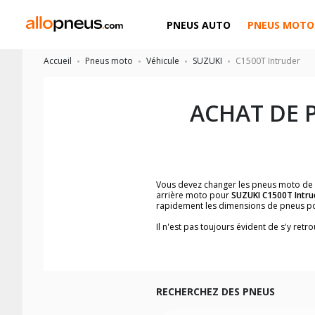
PNEUS AUTO
PNEUS MOTO
Accueil
Pneus moto
Véhicule
SUZUKI
C1500T Intruder
ACHAT DE 
Vous devez changer les pneus moto de
arrière moto pour
SUZUKI C1500T Intru
rapidement les dimensions de pneus p
Il n'est pas toujours évident de s'y re
trouverez facilement les dimensions 
Vous ne savez pas comment trouver les 
la moto ainsi que sur l'étiquette collée 
Vous trouverez les propositions pour l
facilement.
RECHERCHEZ DES PNEUS
Nous recommandons de toujours monter