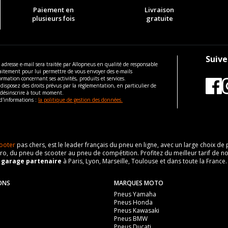
Paiement en
Livraison
plusieurs fois
gratuite
Suive
 adresse e-mail sera traitée par Allopneus en qualité de responsable
aitement pour lui permettre de vous envoyer des e-mails
ormation concernant ses activités, produits et services.
disposez des droits prévus par la règlementation, en particulier de
 désinscrire à tout moment.
d'informations :
la politique de gestion des données.
ooter
pas chers, est le leader français du pneu en ligne, avec un large choix d
o, du pneu de scooter au pneu de compétition. Profitez du meilleur tarif de no
n
garage partenaire
à Paris, Lyon, Marseille, Toulouse et dans toute la France.
ONS
MARQUES MOTO
Pneus Yamaha
Pneus Honda
Pneus Kawasaki
Pneus BMW
Pneus Ducati