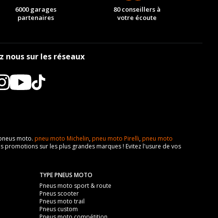
6000 garages
80 conseillers à
partenaires
votre écoute
z nous sur les réseaux
e pneus moto.
pneu moto Michelin
,
pneu moto Pirelli
,
pneu moto
s promotions sur les plus grandes marques ! Evitez l'usure de vos
TYPE PNEUS MOTO
Pneus moto sport & route
Pneus scooter
Pneus moto trail
Pneus custom
Pneus moto compétition