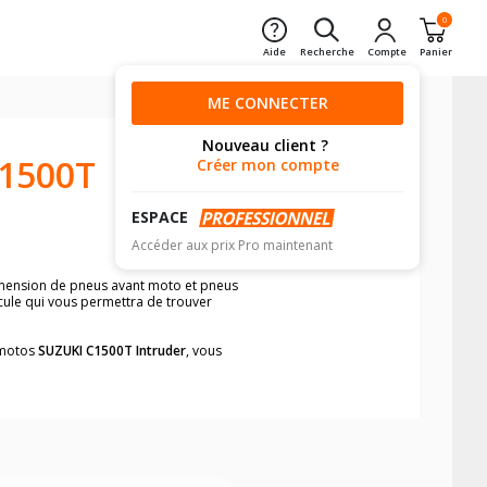
0
Aide
Recherche
Compte
Panier
ME CONNECTER
Nouveau client ?
1500T
Créer mon compte
ESPACE
Accéder aux prix Pro maintenant
dimension de pneus avant moto et pneus
icule qui vous permettra de trouver
s motos
SUZUKI C1500T Intruder
, vous
neumatiques, dans le carnet de bord de
he par véhicule, simplement et