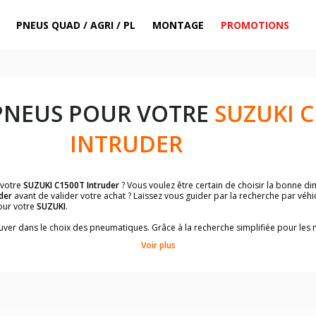
PNEUS QUAD / AGRI / PL
MONTAGE
PROMOTIONS
PNEUS POUR VOTRE
SUZUKI C
INTRUDER
 votre
SUZUKI C1500T Intruder
? Vous voulez être certain de choisir la bonne 
der
avant de valider votre achat ? Laissez vous guider par la recherche par véh
our votre
SUZUKI
.
trouver dans le choix des pneumatiques. Grâce à la recherche simplifiée pour le
de pneus homologuées par
SUZUKI C1500T Intruder
.
Voir plus
dimensions de vos pneus ? Ces informations sont indiquées sur le flanc des p
sur la moto.
es pneus avant moto et les pneus arrière moto grâce à notre moteur de recherc
 des pneus moto avec les dimensions homologuées par le constructeur.