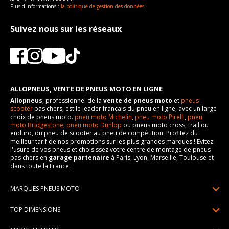
Plus d'informations :
la politique de gestion des données.
Suivez nous sur les réseaux
ALLOPNEUS, VENTE DE PNEUS MOTO EN LIGNE
Allopneus
, professionnel de la
vente de pneus moto
et
pneus
scooter
pas chers, est le leader français du pneu en ligne, avec un large
choix de pneus moto.
pneu moto Michelin
,
pneu moto Pirelli
,
pneu
moto Bridgestone
,
pneu moto Dunlop
ou pneus moto cross, trail ou
enduro, du pneu de scooter au pneu de compétition. Profitez du
meilleur tarif de nos promotions sur les plus grandes marques ! Evitez
l'usure de vos pneus et choisissez votre centre de montage de pneus
pas chers en
garage partenaire
à Paris, Lyon, Marseille, Toulouse et
dans toute la France.
MARQUES PNEUS MOTO
Pneus Michelin
TOP DIMENSIONS
Pneus Pirelli
90/90R21