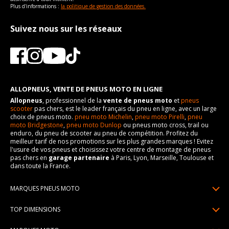
Plus d'informations :
la politique de gestion des données.
Suivez nous sur les réseaux
ALLOPNEUS, VENTE DE PNEUS MOTO EN LIGNE
Allopneus
, professionnel de la
vente de pneus moto
et
pneus
scooter
pas chers, est le leader français du pneu en ligne, avec un large
choix de pneus moto.
pneu moto Michelin
,
pneu moto Pirelli
,
pneu
moto Bridgestone
,
pneu moto Dunlop
ou pneus moto cross, trail ou
enduro, du pneu de scooter au pneu de compétition. Profitez du
meilleur tarif de nos promotions sur les plus grandes marques ! Evitez
l'usure de vos pneus et choisissez votre centre de montage de pneus
pas chers en
garage partenaire
à Paris, Lyon, Marseille, Toulouse et
dans toute la France.
MARQUES PNEUS MOTO
Pneus Michelin
TOP DIMENSIONS
Pneus Pirelli
90/90R21