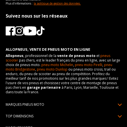
Plus d'informations :
la politique de gestion des données.
Suivez nous sur les réseaux
ALLOPNEUS, VENTE DE PNEUS MOTO EN LIGNE
Allopneus
, professionnel de la
vente de pneus moto
et
pneus
scooter
pas chers, est le leader français du pneu en ligne, avec un large
choix de pneus moto.
pneu moto Michelin
,
pneu moto Pirelli
,
pneu
moto Bridgestone
,
pneu moto Dunlop
ou pneus moto cross, trail ou
enduro, du pneu de scooter au pneu de compétition. Profitez du
meilleur tarif de nos promotions sur les plus grandes marques ! Evitez
l'usure de vos pneus et choisissez votre centre de montage de pneus
pas chers en
garage partenaire
à Paris, Lyon, Marseille, Toulouse et
dans toute la France.
MARQUES PNEUS MOTO
Pneus Michelin
TOP DIMENSIONS
Pneus Pirelli
90/90R21