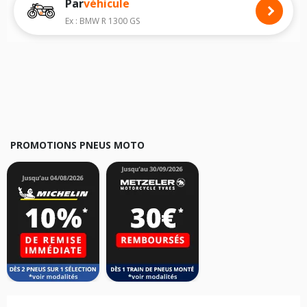
Par
véhicule
Nous recommandons de toujours monter des pneus moto avec les
dimensions homologuées par le constructeur.
Ex : BMW R 1300 GS
Pour cela, veuillez sélectionner le modèle de votre moto
SUZUKI GSX-8R
ci-dessous :
Les résultats de votre recherche sont donnés à titre indicatif. Il est
fortement recommandé de vérifier en amont la dimension des pneus
montés sur votre véhicule, sans oublier les indices de charge et de
vitesse, indispensables pour que votre dimension soit complète.
PROMOTIONS PNEUS MOTO