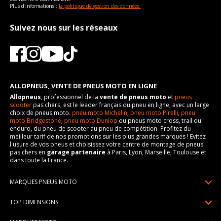
Plus d'informations :
la politique de gestion des données.
Suivez nous sur les réseaux
ALLOPNEUS, VENTE DE PNEUS MOTO EN LIGNE
Allopneus
, professionnel de la
vente de pneus moto
et
pneus
scooter
pas chers, est le leader français du pneu en ligne, avec un large
choix de pneus moto.
pneu moto Michelin
,
pneu moto Pirelli
,
pneu
moto Bridgestone
,
pneu moto Dunlop
ou pneus moto cross, trail ou
enduro, du pneu de scooter au pneu de compétition. Profitez du
meilleur tarif de nos promotions sur les plus grandes marques ! Evitez
l'usure de vos pneus et choisissez votre centre de montage de pneus
pas chers en
garage partenaire
à Paris, Lyon, Marseille, Toulouse et
dans toute la France.
MARQUES PNEUS MOTO
Pneus Michelin
TOP DIMENSIONS
Pneus Pirelli
90/90R21