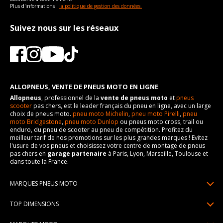
Plus d'informations :
la politique de gestion des données.
Suivez nous sur les réseaux
ALLOPNEUS, VENTE DE PNEUS MOTO EN LIGNE
Allopneus
, professionnel de la
vente de pneus moto
et
pneus
scooter
pas chers, est le leader français du pneu en ligne, avec un large
choix de pneus moto.
pneu moto Michelin
,
pneu moto Pirelli
,
pneu
moto Bridgestone
,
pneu moto Dunlop
ou pneus moto cross, trail ou
enduro, du pneu de scooter au pneu de compétition. Profitez du
meilleur tarif de nos promotions sur les plus grandes marques ! Evitez
l'usure de vos pneus et choisissez votre centre de montage de pneus
pas chers en
garage partenaire
à Paris, Lyon, Marseille, Toulouse et
dans toute la France.
MARQUES PNEUS MOTO
Pneus Michelin
TOP DIMENSIONS
Pneus Pirelli
90/90R21