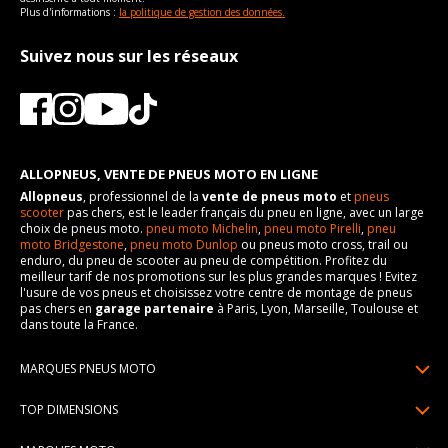
Plus d'informations :
la politique de gestion des données.
Suivez nous sur les réseaux
ALLOPNEUS, VENTE DE PNEUS MOTO EN LIGNE
Allopneus
, professionnel de la
vente de pneus moto
et
pneus
scooter
pas chers, est le leader français du pneu en ligne, avec un large
choix de pneus moto.
pneu moto Michelin
,
pneu moto Pirelli
,
pneu
moto Bridgestone
,
pneu moto Dunlop
ou pneus moto cross, trail ou
enduro, du pneu de scooter au pneu de compétition. Profitez du
meilleur tarif de nos promotions sur les plus grandes marques ! Evitez
l'usure de vos pneus et choisissez votre centre de montage de pneus
pas chers en
garage partenaire
à Paris, Lyon, Marseille, Toulouse et
dans toute la France.
MARQUES PNEUS MOTO
Pneus Michelin
TOP DIMENSIONS
Pneus Pirelli
90/90R21