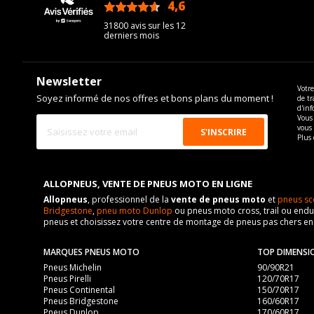
4,6
/5
31800 avis sur les 12
derniers mois
Newsletter
Votre
Soyez informé de nos offres et bons plans du moment !
de tr
d'inf
Vous 
vous
Plus 
ALLOPNEUS, VENTE DE PNEUS MOTO EN LIGNE
Allopneus
, professionnel de la
vente de pneus moto
et
pneus sc
Bridgestone
,
pneu moto Dunlop
ou pneus moto cross, trail ou endur
pneus et choisissez votre centre de montage de pneus pas chers e
MARQUES PNEUS MOTO
TOP DIMENSI
Pneus Michelin
90/90R21
Pneus Pirelli
120/70R17
Pneus Continental
150/70R17
Pneus Bridgestone
160/60R17
Pneus Dunlop
170/60R17