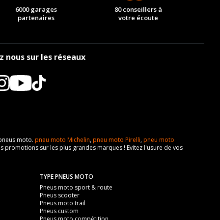
6000 garages
80 conseillers à
partenaires
votre écoute
z nous sur les réseaux
e pneus moto.
pneu moto Michelin
,
pneu moto Pirelli
,
pneu moto
s promotions sur les plus grandes marques ! Evitez l'usure de vos
TYPE PNEUS MOTO
Pneus moto sport & route
Pneus scooter
Pneus moto trail
Pneus custom
Pneus moto compétition