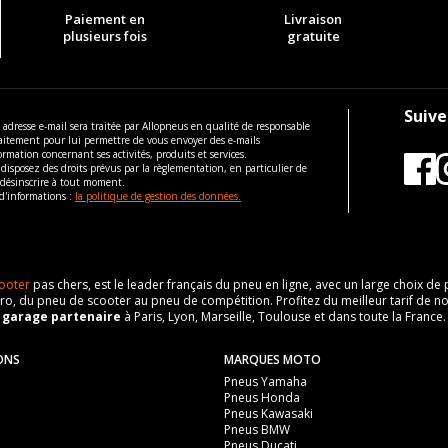
Paiement en
Livraison
plusieurs fois
gratuite
Suive
 adresse e-mail sera traitée par Allopneus en qualité de responsable
aitement pour lui permettre de vous envoyer des e-mails
ormation concernant ses activités, produits et services.
disposez des droits prévus par la règlementation, en particulier de
 désinscrire à tout moment.
d'informations :
la politique de gestion des données.
ooter
pas chers, est le leader français du pneu en ligne, avec un large choix d
o, du pneu de scooter au pneu de compétition. Profitez du meilleur tarif de no
n
garage partenaire
à Paris, Lyon, Marseille, Toulouse et dans toute la France.
ONS
MARQUES MOTO
Pneus Yamaha
Pneus Honda
Pneus Kawasaki
Pneus BMW
Pneus Ducati