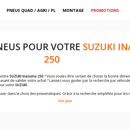
PNEUS QUAD / AGRI / PL
MONTAGE
PROMOTIONS
NEUS POUR VOTRE
SUZUKI I
250
 votre
SUZUKI Inazuma 250
? Vous voulez être certain de choisir la bonne dim
avant de valider votre achat ? Laissez vous guider par la recherche par véhicul
our votre
SUZUKI
.
trouver dans le choix des pneumatiques. Grâce à la recherche simplifiée pour le
de pneus homologuées par
SUZUKI Inazuma 250
.
Voir plus
dimensions de vos pneus ? Ces informations sont indiquées sur le flanc des p
sur la moto.
es pneus avant moto et les pneus arrière moto grâce à notre moteur de recherc
 des pneus moto avec les dimensions homologuées par le constructeur.