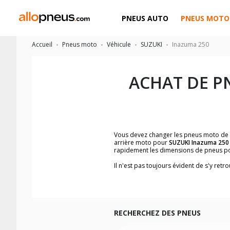
PNEUS AUTO
PNEUS MOTO
Accueil
Pneus moto
Véhicule
SUZUKI
Inazuma 250
ACHAT DE P
Vous devez changer les pneus moto de
arrière moto pour
SUZUKI Inazuma 250
rapidement les dimensions de pneus p
Il n'est pas toujours évident de s'y re
trouverez facilement les dimensions 
Vous ne savez pas comment trouver les 
la moto ainsi que sur l'étiquette collée 
Vous trouverez les propositions pour l
facilement.
RECHERCHEZ DES PNEUS
Nous recommandons de toujours monter