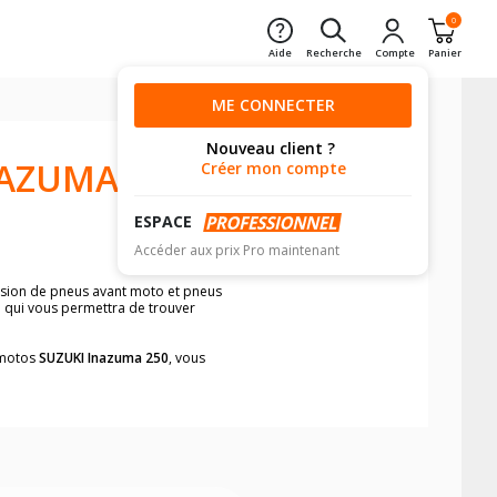
0
Aide
Recherche
Compte
Panier
ME CONNECTER
Nouveau client ?
NAZUMA
Créer mon compte
ESPACE
Accéder aux prix Pro maintenant
ension de pneus avant moto et pneus
e qui vous permettra de trouver
s motos
SUZUKI Inazuma 250
, vous
neumatiques, dans le carnet de bord de
he par véhicule, simplement et