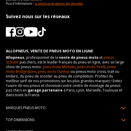
Plus d'informations :
la politique de gestion des données.
Suivez nous sur les réseaux
ALLOPNEUS, VENTE DE PNEUS MOTO EN LIGNE
Allopneus
, professionnel de la
vente de pneus moto
et
pneus
scooter
pas chers, est le leader français du pneu en ligne, avec un large
choix de pneus moto.
pneu moto Michelin
,
pneu moto Pirelli
,
pneu
moto Bridgestone
,
pneu moto Dunlop
ou pneus moto cross, trail ou
enduro, du pneu de scooter au pneu de compétition. Profitez du
meilleur tarif de nos promotions sur les plus grandes marques ! Evitez
l'usure de vos pneus et choisissez votre centre de montage de pneus
pas chers en
garage partenaire
à Paris, Lyon, Marseille, Toulouse et
dans toute la France.
MARQUES PNEUS MOTO
Pneus Michelin
TOP DIMENSIONS
Pneus Pirelli
90/90R21