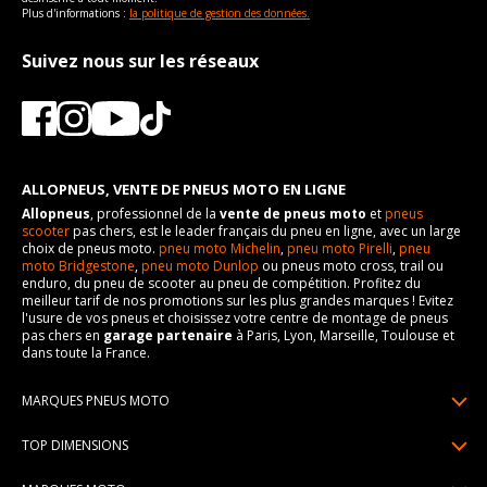
Plus d'informations :
la politique de gestion des données.
Suivez nous sur les réseaux
ALLOPNEUS, VENTE DE PNEUS MOTO EN LIGNE
Allopneus
, professionnel de la
vente de pneus moto
et
pneus
scooter
pas chers, est le leader français du pneu en ligne, avec un large
choix de pneus moto.
pneu moto Michelin
,
pneu moto Pirelli
,
pneu
moto Bridgestone
,
pneu moto Dunlop
ou pneus moto cross, trail ou
enduro, du pneu de scooter au pneu de compétition. Profitez du
meilleur tarif de nos promotions sur les plus grandes marques ! Evitez
l'usure de vos pneus et choisissez votre centre de montage de pneus
pas chers en
garage partenaire
à Paris, Lyon, Marseille, Toulouse et
dans toute la France.
MARQUES PNEUS MOTO
Pneus Michelin
TOP DIMENSIONS
Pneus Pirelli
90/90R21