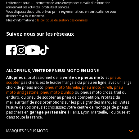
traitement pour lui permettre de vous envoyer des e-mails d'information
concernant ses activités, produits et services.
Vous disposez des droits prévus par la règlementation, en particulier de vous
désinscrire à tout moment.
Plus d'informations :
la politique de gestion des données.
Suivez nous sur les réseaux
ALLOPNEUS, VENTE DE PNEUS MOTO EN LIGNE
Allopneus
, professionnel de la
vente de pneus moto
et
pneus
scooter
pas chers, est le leader français du pneu en ligne, avec un large
choix de pneus moto.
pneu moto Michelin
,
pneu moto Pirelli
,
pneu
moto Bridgestone
,
pneu moto Dunlop
ou pneus moto cross, trail ou
enduro, du pneu de scooter au pneu de compétition. Profitez du
meilleur tarif de nos promotions sur les plus grandes marques ! Evitez
l'usure de vos pneus et choisissez votre centre de montage de pneus
pas chers en
garage partenaire
à Paris, Lyon, Marseille, Toulouse et
dans toute la France.
MARQUES PNEUS MOTO