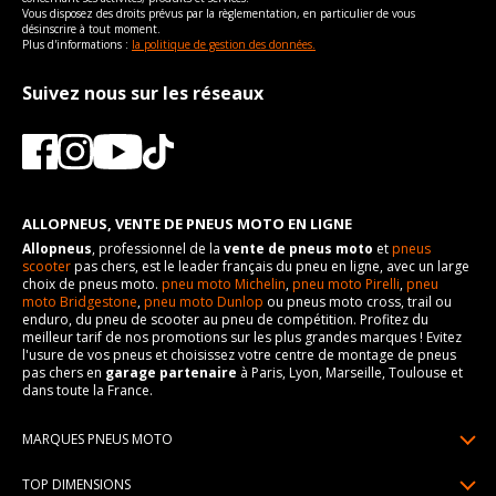
Vous disposez des droits prévus par la règlementation, en particulier de vous
désinscrire à tout moment.
Plus d'informations :
la politique de gestion des données.
Suivez nous sur les réseaux
ALLOPNEUS, VENTE DE PNEUS MOTO EN LIGNE
Allopneus
, professionnel de la
vente de pneus moto
et
pneus
scooter
pas chers, est le leader français du pneu en ligne, avec un large
choix de pneus moto.
pneu moto Michelin
,
pneu moto Pirelli
,
pneu
moto Bridgestone
,
pneu moto Dunlop
ou pneus moto cross, trail ou
enduro, du pneu de scooter au pneu de compétition. Profitez du
meilleur tarif de nos promotions sur les plus grandes marques ! Evitez
l'usure de vos pneus et choisissez votre centre de montage de pneus
pas chers en
garage partenaire
à Paris, Lyon, Marseille, Toulouse et
dans toute la France.
MARQUES PNEUS MOTO
Pneus Michelin
TOP DIMENSIONS