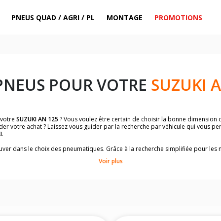
PNEUS QUAD / AGRI / PL
MONTAGE
PROMOTIONS
PNEUS POUR VOTRE
SUZUKI A
 votre
SUZUKI AN 125
? Vous voulez être certain de choisir la bonne dimension
der votre achat ? Laissez vous guider par la recherche par véhicule qui vous p
I
.
trouver dans le choix des pneumatiques. Grâce à la recherche simplifiée pour le
omologuées par
SUZUKI AN 125
.
Voir plus
dimensions de vos pneus ? Ces informations sont indiquées sur le flanc des p
sur la moto.
es pneus avant moto et les pneus arrière moto grâce à notre moteur de recherc
 des pneus moto avec les dimensions homologuées par le constructeur.