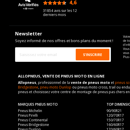
4,6
/5
31854 avis sur les 12
derniers mois
Newsletter
Votre
Soyez informé de nos offres et bons plans du moment !
de tr
d'inf
Vous 
vous
Plus 
ALLOPNEUS, VENTE DE PNEUS MOTO EN LIGNE
Allopneus
, professionnel de la
vente de pneus moto
et
pneus sc
Bridgestone
,
pneu moto Dunlop
ou pneus moto cross, trail ou endur
pneus et choisissez votre centre de montage de pneus pas chers e
MARQUES PNEUS MOTO
TOP DIMENSI
Pneus Michelin
90/90R21
Pneus Pirelli
120/70R17
Pneus Continental
150/70R17
Pneus Bridgestone
160/60R17
Pneus Dunlop
170/60R17