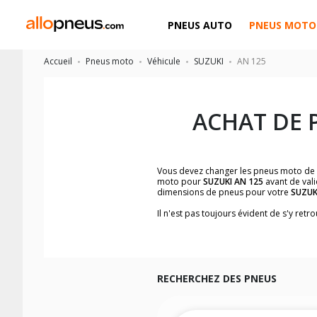
PNEUS AUTO
PNEUS MOTO
Accueil
Pneus moto
Véhicule
SUZUKI
AN 125
ACHAT DE 
Vous devez changer les pneus moto de
moto pour
SUZUKI AN 125
avant de vali
dimensions de pneus pour votre
SUZUK
Il n'est pas toujours évident de s'y re
facilement les dimensions de pneus h
Vous ne savez pas comment trouver les 
la moto ainsi que sur l'étiquette collée 
Vous trouverez les propositions pour l
facilement.
RECHERCHEZ DES PNEUS
Nous recommandons de toujours monter