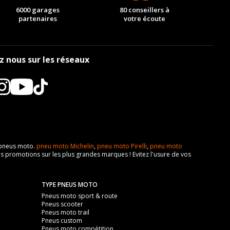
6000 garages
80 conseillers à
partenaires
votre écoute
z nous sur les réseaux
e pneus moto.
pneu moto Michelin
,
pneu moto Pirelli
,
pneu moto
s promotions sur les plus grandes marques ! Evitez l'usure de vos
TYPE PNEUS MOTO
Pneus moto sport & route
Pneus scooter
Pneus moto trail
Pneus custom
Pneus moto compétition