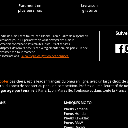
Paiement en
Livraison
plusieurs fois
gratuite
Suive
 adresse e-mail sera traitée par Allopneus en qualité de responsable
aitement pour lui permettre de vous envoyer des e-mails
ormation concernant ses activités, produits et services.
disposez des droits prévus par la règlementation, en particulier de
 désinscrire à tout moment.
d'informations :
la politique de gestion des données.
ooter
pas chers, est le leader français du pneu en ligne, avec un large choix d
o, du pneu de scooter au pneu de compétition. Profitez du meilleur tarif de no
n
garage partenaire
à Paris, Lyon, Marseille, Toulouse et dans toute la France.
ONS
MARQUES MOTO
Pneus Yamaha
Pneus Honda
Pneus Kawasaki
Pneus BMW
Pneus Ducati