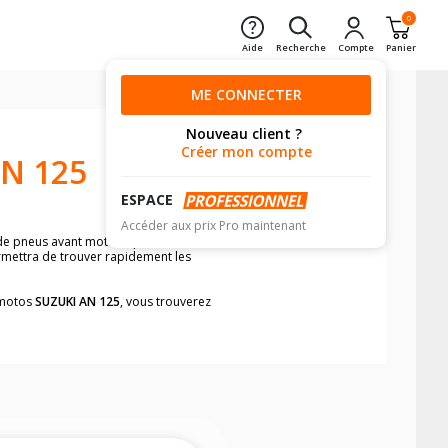
0
Aide
Recherche
Compte
Panier
ME CONNECTER
Nouveau client ?
Créer mon compte
N 125
ESPACE
Accéder aux prix Pro maintenant
 de pneus avant moto et pneus arrière
ermettra de trouver rapidement les
s motos
SUZUKI AN 125
, vous trouverez
neumatiques, dans le carnet de bord de
he par véhicule, simplement et