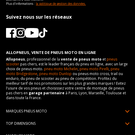
Plus d'informations :
la politique de gestion des données.
Suivez nous sur les réseaux
ALLOPNEUS, VENTE DE PNEUS MOTO EN LIGNE
Allopneus
, professionnel de la
vente de pneus moto
et
pneus
scooter
pas chers, est le leader français du pneu en ligne, avec un large
choix de pneus moto.
pneu moto Michelin
,
pneu moto Pirelli
,
pneu
moto Bridgestone
,
pneu moto Dunlop
ou pneus moto cross, trail ou
enduro, du pneu de scooter au pneu de compétition. Profitez du
meilleur tarif de nos promotions sur les plus grandes marques ! Evitez
l'usure de vos pneus et choisissez votre centre de montage de pneus
pas chers en
garage partenaire
à Paris, Lyon, Marseille, Toulouse et
dans toute la France.
MARQUES PNEUS MOTO
Pneus Michelin
TOP DIMENSIONS
Pneus Pirelli
90/90R21