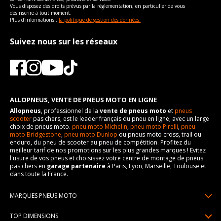
Vous disposez des droits prévus par la règlementation, en particulier de vous
désinscrire à tout moment.
Plus d'informations :
la politique de gestion des données.
Suivez nous sur les réseaux
ALLOPNEUS, VENTE DE PNEUS MOTO EN LIGNE
Allopneus
, professionnel de la
vente de pneus moto
et
pneus
scooter
pas chers, est le leader français du pneu en ligne, avec un large
choix de pneus moto.
pneu moto Michelin
,
pneu moto Pirelli
,
pneu
moto Bridgestone
,
pneu moto Dunlop
ou pneus moto cross, trail ou
enduro, du pneu de scooter au pneu de compétition. Profitez du
meilleur tarif de nos promotions sur les plus grandes marques ! Evitez
l'usure de vos pneus et choisissez votre centre de montage de pneus
pas chers en
garage partenaire
à Paris, Lyon, Marseille, Toulouse et
dans toute la France.
MARQUES PNEUS MOTO
Pneus Michelin
TOP DIMENSIONS