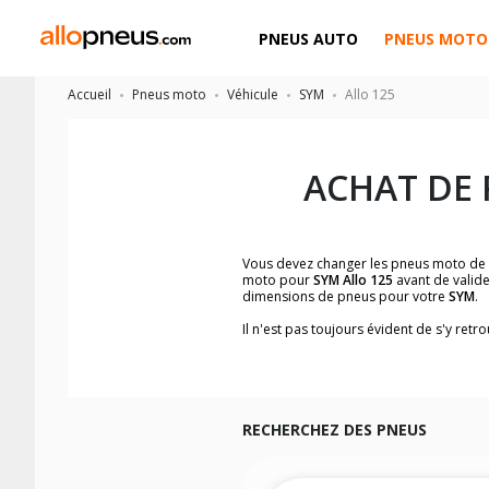
PNEUS AUTO
PNEUS MOTO
Accueil
Pneus moto
Véhicule
SYM
Allo 125
ACHAT DE
Vous devez changer les pneus moto de
moto pour
SYM Allo 125
avant de valide
dimensions de pneus pour votre
SYM
.
Il n'est pas toujours évident de s'y re
facilement les dimensions de pneus h
Vous ne savez pas comment trouver les 
la moto ainsi que sur l'étiquette collée 
Vous trouverez les propositions pour l
facilement.
RECHERCHEZ DES PNEUS
Nous recommandons de toujours monter