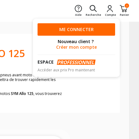
0
Aide
Recherche
Compte
Panier
ME CONNECTER
Nouveau client ?
Créer mon compte
O 125
ESPACE
Accéder aux prix Pro maintenant
e pneus avant moto et pneus arrière
mettra de trouver rapidement les
s motos
SYM Allo 125
, vous trouverez
neumatiques, dans le carnet de bord de
he par véhicule, simplement et