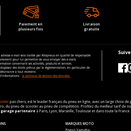
Paiement en
Livraison
plusieurs fois
gratuite
Suive
 adresse e-mail sera traitée par Allopneus en qualité de responsable
aitement pour lui permettre de vous envoyer des e-mails
ormation concernant ses activités, produits et services.
disposez des droits prévus par la règlementation, en particulier de
 désinscrire à tout moment.
d'informations :
la politique de gestion des données.
ooter
pas chers, est le leader français du pneu en ligne, avec un large choix d
o, du pneu de scooter au pneu de compétition. Profitez du meilleur tarif de no
n
garage partenaire
à Paris, Lyon, Marseille, Toulouse et dans toute la France.
ONS
MARQUES MOTO
Pneus Yamaha