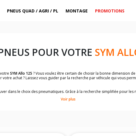
PNEUS QUAD / AGRI / PL
MONTAGE
PROMOTIONS
 PNEUS POUR VOTRE
SYM ALL
 votre
SYM Allo 125
? Vous voulez être certain de choisir la bonne dimension d
r votre achat ? Laissez vous guider par la recherche par véhicule qui vous per
trouver dans le choix des pneumatiques. Grâce à la recherche simplifiée pour le
omologuées par
SYM Allo 125
.
Voir plus
dimensions de vos pneus ? Ces informations sont indiquées sur le flanc des p
sur la moto.
es pneus avant moto et les pneus arrière moto grâce à notre moteur de recherc
 des pneus moto avec les dimensions homologuées par le constructeur.