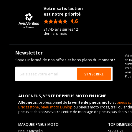
Votre satisfaction
est notre priorité
4,6
/5
31745 avis sur les 12
derniers mois
Newsletter
Votre
Soyez informé de nos offres et bons plans du moment !
de tr
d'inf
Vous 
vous
Plus 
ALLOPNEUS, VENTE DE PNEUS MOTO EN LIGNE
Allopneus
, professionnel de la
vente de pneus moto
et
pneus sc
Bridgestone
,
pneu moto Dunlop
ou pneus moto cross, trail ou endur
pneus et choisissez votre centre de montage de pneus pas chers e
MARQUES PNEUS MOTO
TOP DIMENSI
Pneus Michelin
90/90R21