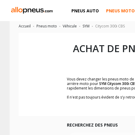
PNEUS AUTO
PNEUS MOTO
Accueil
Pneus moto
Véhicule
SYM
Citycom 300i CBS
ACHAT DE P
Vous devez changer les pneus moto de
arrière moto pour
SYM Citycom 300i CB
rapidement les dimensions de pneus p
Il n'est pas toujours évident de s'y re
trouverez facilement les dimensions 
Vous ne savez pas comment trouver les 
la moto ainsi que sur l'étiquette collée 
Vous trouverez les propositions pour l
facilement.
RECHERCHEZ DES PNEUS
Nous recommandons de toujours monter