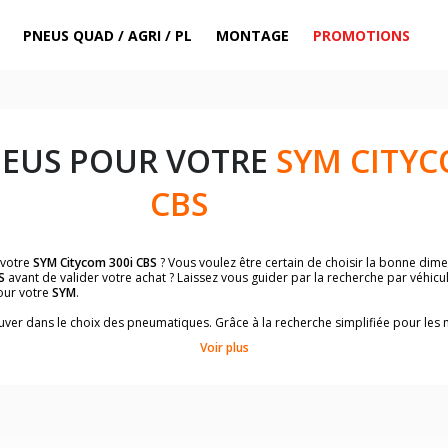
PNEUS QUAD / AGRI / PL
MONTAGE
PROMOTIONS
NEUS POUR VOTRE
SYM CITYC
CBS
 votre
SYM Citycom 300i CBS
? Vous voulez être certain de choisir la bonne di
S
avant de valider votre achat ? Laissez vous guider par la recherche par véhic
our votre
SYM
.
trouver dans le choix des pneumatiques. Grâce à la recherche simplifiée pour le
de pneus homologuées par
SYM Citycom 300i CBS
.
Voir plus
dimensions de vos pneus ? Ces informations sont indiquées sur le flanc des p
sur la moto.
es pneus avant moto et les pneus arrière moto grâce à notre moteur de recherc
 des pneus moto avec les dimensions homologuées par le constructeur.