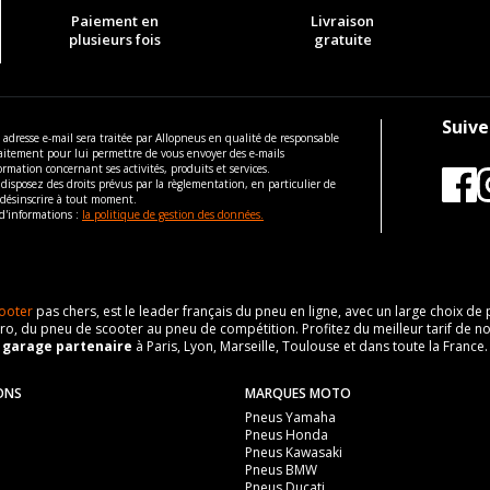
Paiement en
Livraison
plusieurs fois
gratuite
Suive
 adresse e-mail sera traitée par Allopneus en qualité de responsable
aitement pour lui permettre de vous envoyer des e-mails
ormation concernant ses activités, produits et services.
disposez des droits prévus par la règlementation, en particulier de
 désinscrire à tout moment.
d'informations :
la politique de gestion des données.
ooter
pas chers, est le leader français du pneu en ligne, avec un large choix d
o, du pneu de scooter au pneu de compétition. Profitez du meilleur tarif de no
n
garage partenaire
à Paris, Lyon, Marseille, Toulouse et dans toute la France.
ONS
MARQUES MOTO
Pneus Yamaha
Pneus Honda
Pneus Kawasaki
Pneus BMW
Pneus Ducati