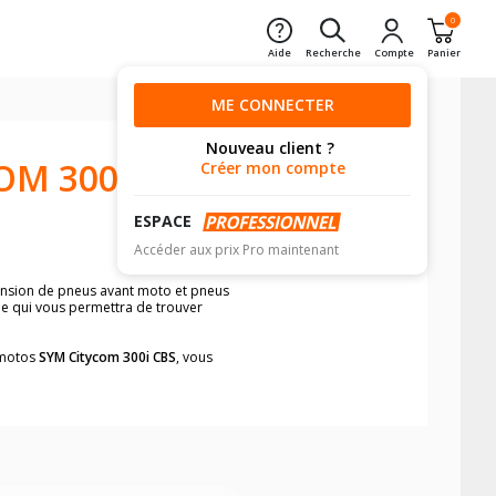
0
Aide
Recherche
Compte
Panier
ME CONNECTER
Nouveau client ?
OM 300I
Créer mon compte
ESPACE
Accéder aux prix Pro maintenant
mension de pneus avant moto et pneus
ule qui vous permettra de trouver
s motos
SYM Citycom 300i CBS
, vous
neumatiques, dans le carnet de bord de
he par véhicule, simplement et