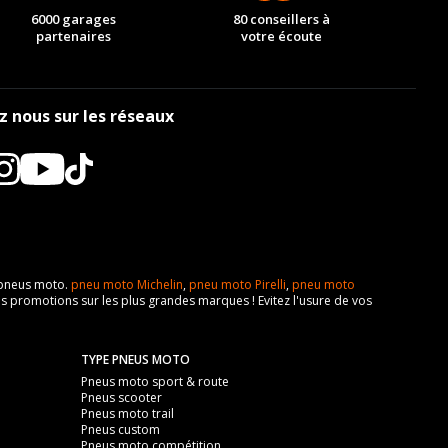
6000 garages
80 conseillers à
partenaires
votre écoute
z nous sur les réseaux
e pneus moto.
pneu moto Michelin
,
pneu moto Pirelli
,
pneu moto
s promotions sur les plus grandes marques ! Evitez l'usure de vos
TYPE PNEUS MOTO
Pneus moto sport & route
Pneus scooter
Pneus moto trail
Pneus custom
Pneus moto compétition