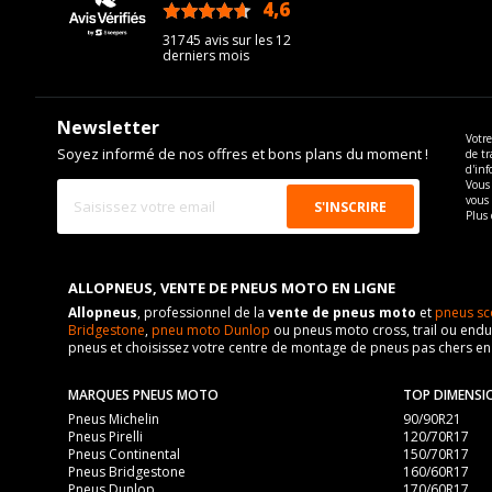
4,6
/5
31745 avis sur les 12
derniers mois
Newsletter
Votre
Soyez informé de nos offres et bons plans du moment !
de tr
d'inf
Vous 
vous
Plus 
ALLOPNEUS, VENTE DE PNEUS MOTO EN LIGNE
Allopneus
, professionnel de la
vente de pneus moto
et
pneus sc
Bridgestone
,
pneu moto Dunlop
ou pneus moto cross, trail ou endur
pneus et choisissez votre centre de montage de pneus pas chers e
MARQUES PNEUS MOTO
TOP DIMENSI
Pneus Michelin
90/90R21
Pneus Pirelli
120/70R17
Pneus Continental
150/70R17
Pneus Bridgestone
160/60R17
Pneus Dunlop
170/60R17